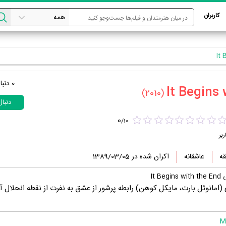
کاربران
0
دنبا
(2010)
دنبا
0
/
10
ربر
عاشقانه
اکران شده در 1389/03/05
It 
امانوئل بارت، مایکل کوهن) رابطه پرشور از عشق به نفرت از نقطه انحلال آ
M