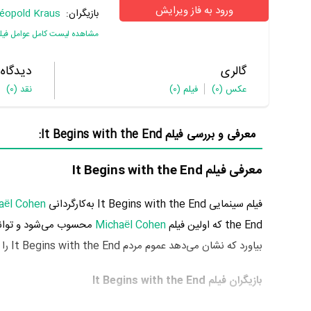
ورود به فاز ویرایش
بازیگران:
éopold Kraus
مشاهده لیست کامل عوامل فیل
گالری
دیدگاه
عکس
(0)
فیلم
(0)
نقد
(0)
معرفی و بررسی فیلم It Begins with the End:
معرفی فیلم It Begins with the End
فیلم سینمایی It Begins with the End به‌کارگردانی
aël Cohen
the End که اولین فیلم
Michaël Cohen
محسوب می‌شود و توانس
بیاورد که نشان می‌دهد عموم مردم It Begins with the End را اثری بی‌ارزش و بسیار بد ارزیابی می‌کنند.
بازیگران فیلم It Begins with the End