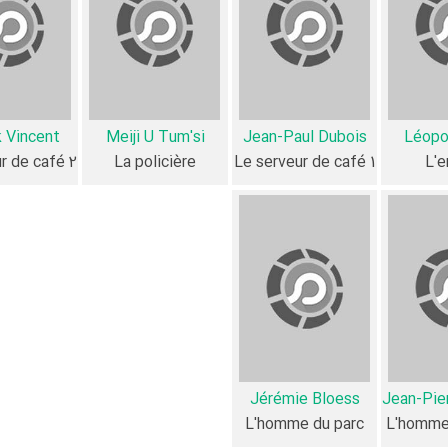
ار (فرم)، محتوا و محیط تولید، به آثار مختلفی شباهت دارد. با توجه به شاخص‌های متعدد و گون
k Vincent
Meiji U Tum'si
Jean-Paul Dubois
Léopo
از نظر تا
r de café 2
La policière
Le serveur de café 1
L'e
Kraus
،
Jean-Paul Dubois
،
Meiji U Tum'si
،
Patrick Vincent
،
Mikis 
Emmanuelle Béart
و
ichaël Cohen
اثر تجربه کرده است. در میان با
Emmanuelle Béart
و
ël
Je
و
Mikis Cerleix
،
Patrick Vincent
و
Jean-Pierre
،
ane Woodward
Jérémie Bloess
Jean-Pie
L'homme du parc
L'homme