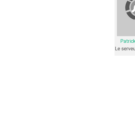
اگونی می‌توان
Patric
ریخچه فعالیت کارگردان و بازیگران فیلم It Begins with the End نیز آمارها و نکات جذابی را می‌توان بیان کرد. براساس آمارها فیلم It Begins
Le serveu
8 تن از بازیگران It Begins with the End، اولین فعالیت جدی بازیگری خود را در این اثر تجربه کرده‌اند، در واقع در It Begins with the End 8 فیلم اولی
Léopold 
و
M
را در این
زیگران It Begins with the End نیز 45 همکاریِ اول رخ داده، به‌عبارت دیگر در این فیلم میان هر یک از 10 بازیگر با یکدیگر
Micha
Sh