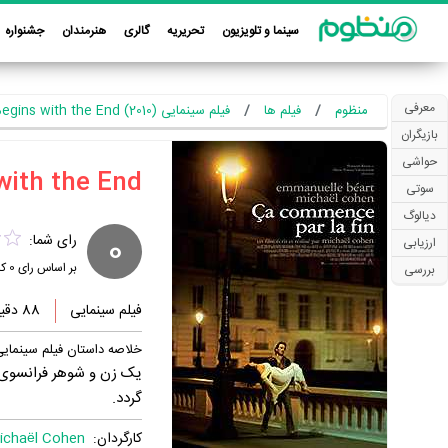
سینما و تلویزیون
تحریریه
گالری
هنرمندان
جشنواره
معرفی
منظوم
فیلم ها
فیلم سینمایی It Begins with the End (2010)
بازیگران
حواشی
سوتی
دیالوگ
0
رای شما:
ارزیابی
بر اساس رای
0
کا
بررسی
فیلم سینمایی
88 دقیقه
خلاصه داستان فیلم سینمایی Begins with the End
یک زن و شوهر فرانسوی (
گردد.
کارگردان:
ichaël Cohen