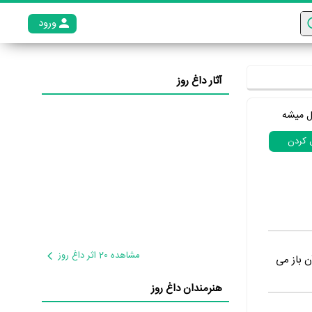
ورود
عضو م
آثار داغ روز
ل میشه
ل کردن
مشاهده 20 اثر داغ روز
ن باز می
هنرمندان داغ روز