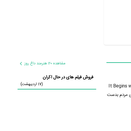
مشاهده 20 هنرمند داغ روز
فروش فیلم های در حال اکران
(17 اردیبهشت)
ی سال 1389 در گونه عاشقانه تولید شده است. It Begins with
را از سوی مردم بدست