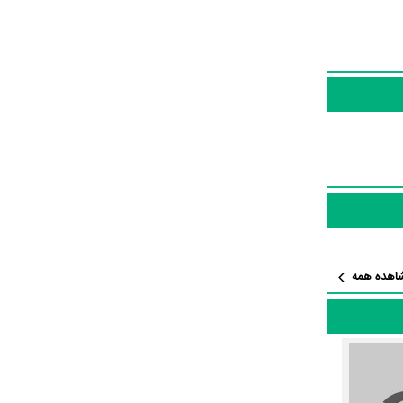
در نقش
ایفای نقش و بازیگری
پرداخته‌اند. در فیلم It Begins with the End حدود 10 بازیگر جلوی دوربین رفته‌اند که از نظر تعداد بازیگران می‌توان It Begins with the End را یک اثر
ر بسیار دشواری بوده
 بازیگری It Begins with the End توانسته‌اند در این
L'homme du
اهده همه
 است.
It Begins  منتشر شده است، می‌خوانیم: «یک زن و