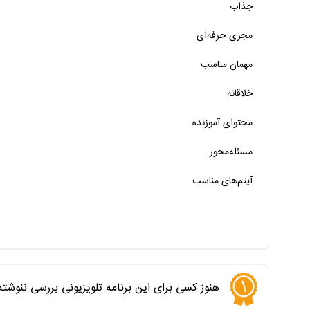
جذاب
خیر
تقریبا
بله
مجری حرفه‌ای
خیر
تقریبا
بله
مهمان‌ مناسب
خیر
تقریبا
بله
خلاقانه
خیر
تقریبا
بله
محتوای آموزنده
خیر
تقریبا
بله
خیر
تقریبا
بله
مسئله‌محور
آیتم‌های مناسب
هنوز کسی برای این برنامه تلویزیونی بررسی ننوشت