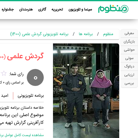
سینما و تلویزیون
تحریریه
گالری
هنرمندان
جشنواره
معرفی
منظوم
برنامه ها
برنامه تلویزیونی گردش علمی (1400)
بازیگران
حواشی
‏گردش علمی‏
(1400)
سوتی
دیالوگ
0
رای شما:
ارزیابی
بر اساس رای
0
کا
بررسی
برنامه تلویزیونی
امید
خلاصه داستان برنامه تلویز
موضوع اصلی این برنامه 
کارآفرینی گزارش تهیه می
مشاهده لیست کامل عوامل برنام