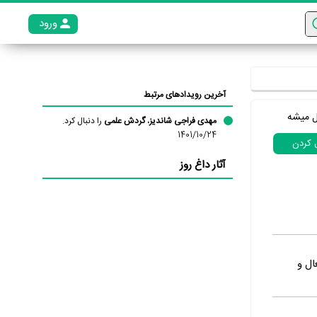
ورود
عضو م
آخرین رویدادهای مرتبط
ل میشه
مهدی فراجی شاندیز
،
گردش علمی
را دنبال کرد.
1401/10/24
ل کردن
آثار داغ روز
ال و