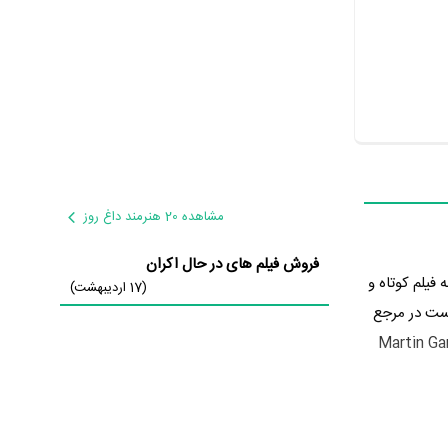
مشاهده 20 هنرمند داغ روز
فروش فیلم های در حال اکران
ی سال 1396 در گونه فیلم کوتاه و
(17 اردیبهشت)
ت در مرجع
Martin Garrix & Troye Sivan: