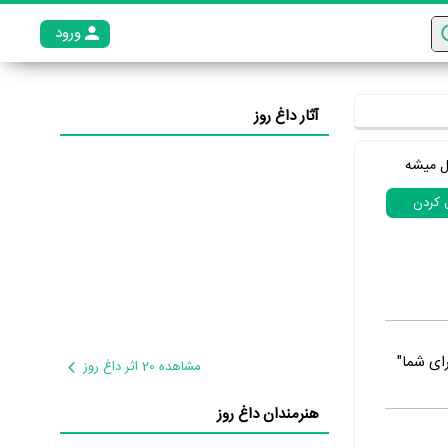
ورود
عضو م
آثار داغ روز
ل میشه
ل کردن
 برای شما"
مشاهده 20 اثر داغ روز
هنرمندان داغ روز