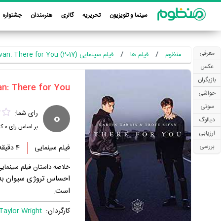
سینما و تلویزیون
تحریریه
گالری
هنرمندان
جشنواره
معرفی
منظوم
فیلم ها
فیلم سینمایی Martin Garrix & Troye Sivan: There for You (2017)
عکس
بازیگران
حواشی
سوتی
0
رای شما:
دیالوگ
بر اساس رای
0
کا
ارزیابی
بررسی
فیلم سینمایی
4 دقیقه
خلاصه داستان فیلم سینمایی in Garrix & Troye Sivan: There for You
است.
کارگردان:
Taylor Wright