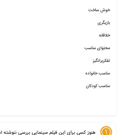
خیر
تقریبا
بله
خوش ساخت
خیر
تقریبا
بله
بازیگری
خیر
تقریبا
بله
خلاقانه
خیر
تقریبا
بله
محتوای مناسب
خیر
تقریبا
بله
خیر
تقریبا
بله
تفکربرانگیز
خیر
تقریبا
بله
مناسب خانواده‌
مناسب کودکان
هنوز کسی برای این فیلم سینمایی بررسی ننوشته ا