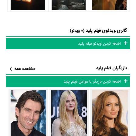
Jackson Bews
در نقش Teen Stefan اشاره کرد.
متوسط سن بازیگران پلید براساس میزان سنی که از آنها در دایرةالمعارف آنلاین
سینما و تلویزیون یعنی
منظوم
ثبت شده، 41 سال است که نشان می‌دهد
گالری ویدئوی فیلم پلید
(0 ویدئو)
بازیگران پلید عمدتا از میانسالان هستند.
اضافه کردن ویدئو فیلم پلید
داستان فیلم پلید
از محتوا و داستان فیلم پلید چقدر اطلاع دارید؟ فیلم‌نامه پلید توسط
شارل پرو
بازیگران فیلم پلید
مشاهده همه
و
لیندا وولورتون
نوشته شده است.
اضافه کردن بازیگر یا عوامل فیلم پلید
در خلاصه داستانی که یا از سوی تیم رسانه‌ای اثر و یا توسط دیگر رسانه‌ها درباره
داستان پلید منتشر شده است، می‌خوانیم: «داستان فیلم در ارتباط با زنی
مهربان با قلبی پاک به نام Maleficent (با بازی آنجلینا جولی) است که در ابتدا
زندگی روستایی را در صلح می گذارند که ناگهان ارتشی به سرزمین او حمله می
کند و او به عنوان قدرتمند ترین محافظ به شدت از سرزمین خود محافظت
میکند اما ظالمانه در حق او خیانت می شود و قلب مهربان و پاکش تبدیل به