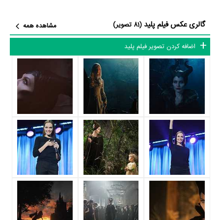
بازیگران فیلم پلید چه کسانی هستند؟ در پلید بازیگرانی چون
آنجلینا جولی
در
گالری عکس فیلم پلید
نقش Maleficent (as Angelina Jolie)،
ال فانینگ
در نقش Aurora،
(81 تصویر)
مشاهده همه
شارلتو کوپلی
در نقش Stefan،
Lesley Manville
در نقش Flittle،
Imelda
اضافه کردن تصویر فیلم پلید
Staunton
در نقش Knotgrass،
جونو تیمپل
در نقش Thistletwit و
Sam
Riley
در نقش Diaval به ایفای نقش و بازیگری پرداخته‌اند. در فیلم پلید حدود
15 بازیگر جلوی دوربین رفته‌اند که از نظر تعداد بازیگران می‌توان پلید را یک اثر
پربازیگر عنوان کرد. از این‌لحاظ کارگردانی فیلم پلید باتوجه به بازی گرفتن از این
تعداد بازیگر و مدیریت آنها کار بسیار دشواری بوده است؛ باید بررسی کرد آیا
رابرت اشترمبرگ
به‌عنوان کارگردان و به‌عنوان بازیگردان و همچنین تیم بازیگری
پلید توانسته‌اند در این زمینه موفق باشند و بازی‌های درخشانی را نمایش دهند؟
از دیگر بازیگران فیلم پلید می‌توان به
برنتون توایتز
در نقش Prince Phillip،
Kenneth Cranham
در نقش King Henry،
Sarah Flind
در نقش
Hannah New
Princess Leila's Handmaiden،
در نقش Princess
Isobelle Molloy
Leila،
در نقش Young Maleficent،
Michael Higgins
در نقش Young Stefan،
Ella Purnell
در نقش Teen Maleficent و