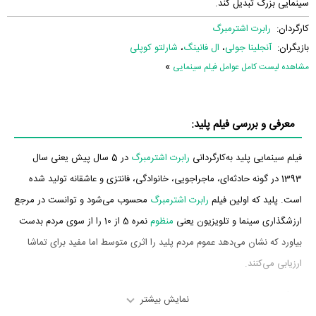
سینمایی بزرگ تبدیل کند.
کارگردان:
رابرت اشترمبرگ
بازیگران:
آنجلینا جولی
،
ال فانینگ
،
شارلتو کوپلی
»
مشاهده لیست کامل عوامل فیلم سینمایی
معرفی و بررسی فیلم پلید:
فیلم سینمایی پلید به‌کارگردانی
رابرت اشترمبرگ
در 5 سال پیش یعنی سال
1393 در گونه حادثه‌ای، ماجراجویی، خانوادگی، فانتزی و عاشقانه تولید شده
است. پلید که اولین فیلم
رابرت اشترمبرگ
محسوب می‌شود و توانست در مرجع
ارزشگذاری سینما و تلویزیون یعنی
منظوم
نمره 5 از 10 را از سوی مردم بدست
بیاورد که نشان می‌دهد عموم مردم پلید را اثری متوسط اما مفید برای تماشا
ارزیابی می‌کنند.
بازیگران فیلم پلید
نمایش بیشتر