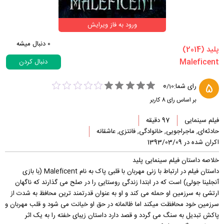
ورود به فاز ویرایش
0
دنبال میشه
‏پلید‏ (2014)
دنبال کردن
0
5
رای شما:
/
10
بر اساس رای
8
کاربر
فیلم سینمایی
97 دقیقه
حادثه‌ای, ماجراجویی, خانوادگی, فانتزی, عاشقانه
اکران شده در 1393/03/09
خلاصه داستان فیلم سینمایی پلید
داستان فیلم در ارتباط با زنی مهربان با قلبی پاک به نام Maleficent (با بازی
آنجلینا جولی) است که در ابتدا زندگی روستایی را در صلح می گذارند که ناگهان
ارتشی به سرزمین او حمله می کند و او به عنوان قدرتمند ترین محافظ به شدت از
سرزمین خود محافظت میکند اما ظالمانه در حق او خیانت می شود و قلب مهربان و
پاکش تبدیل به سنگ می گردد و قصد دارد داستان زیبای خفته را به یک اثر