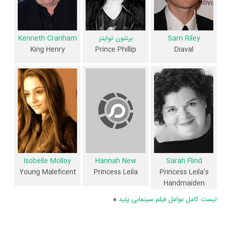
Hannah New
،
Sarah Flind
و
Ella Purnell
را در این اثر تجربه کرده است.
در میان بازیگران پلید نیز 101 همکاریِ اول رخ داده، به‌عبارت دیگر در این فیلم
Sam Riley
برنتون توایتز
Kenneth Cranham
میان هر یک از 15 بازیگر با یکدیگر یک رابطه همکاری شکل گرفته که 101
King Henry
Prince Phillip
Diaval
همکاری برای اولین‌مرتبه در پلید رخ داده است. مانند:
آنجلینا جولی
و
ال
فانینگ
،
شارلتو کوپلی
و
Imelda Staunton
،
Lesley Manville
و
جونو
تیمپل
،
Sam Riley
و
برنتون توایتز
،
Kenneth Cranham
و
Sarah Flind
.
آیا می‌دانید کدام هنرمندان فیلم پلید فوت‌کرده‌اند؟ از میان عوامل و بازیگران
فیلم پلید، 1 نفر به دیار باقی سفر کرده است و دیگر در میان ما نیست: شادروان
شارل پرو
.
عوامل فیلم پلید
Isobelle Molloy
Sarah Flind
Hannah New
Young Maleficent
Princess Leila's
Princess Leila
در مجموع بیش از 18 نفر در تولید فیلم پلید نقش داشته‌اند و هر یک از آنها در
Handmaiden
منظوم
یک صفحه اختصاصی دارند.
لیست کامل عوامل فیلم سینمایی پلید
»
اطلاعات فیلم پلید