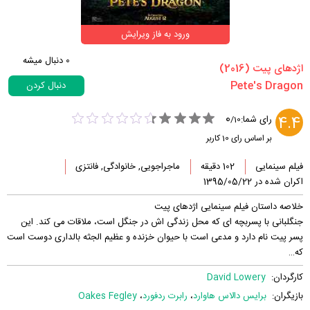
ورود به فاز ویرایش
0
دنبال میشه
‏اژدهای پیت‏ (2016)
دنبال کردن
0
4.4
رای شما:
/
10
بر اساس رای
10
کاربر
فیلم سینمایی
102 دقیقه
ماجراجویی, خانوادگی, فانتزی
اکران شده در 1395/05/22
خلاصه داستان فیلم سینمایی اژدهای پیت
جنگلبانی با پسربچه ای که محل زندگی اش در جنگل است، ملاقات می کند. این
پسر پیت نام دارد و مدعی است با حیوان خزنده و عظیم الجثه بالداری دوست است
که…
کارگردان:
David Lowery
بازیگران:
برایس دالاس هاوارد
،
رابرت ردفورد
،
Oakes Fegley