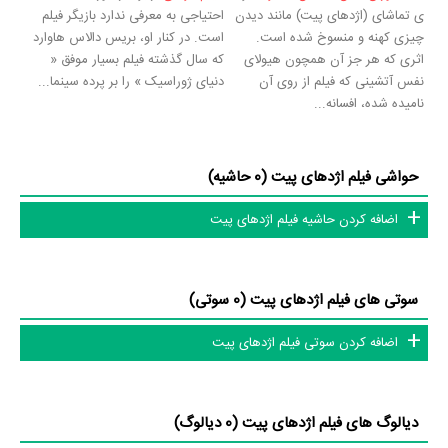
ی تماشای (اژدهای پیت) مانند دیدن
احتیاجی به معرفی ندارد بازیگر فیلم
هندرسون
،
Phil Grieve
و
Aaron Jackson
.
چیزی کهنه و منسوخ شده است.
است. در کنار او، بریس دالاس هاوارد
اثری که هر جز آن همچون هیولای
که سال گذشته فیلم بسیار موفق «
عوامل فیلم اژدهای پیت
نفس آتشینی که فیلم از روی آن
دنیای ژوراسیک » را بر پرده سینما...
نامیده شده، افسانه...
در مجموع بیش از 51 نفر در تولید فیلم اژدهای پیت نقش داشته‌اند و هر یک
از آنها در
منظوم
یک صفحه اختصاصی دارند.
حواشی فیلم اژدهای پیت (0 حاشیه)
اطلاعات فیلم اژدهای پیت
اضافه کردن حاشیه فیلم اژدهای پیت
همچنین در بخش بررسی فیلم اژدهای پیت 2 نفر از میان مردم به نقد و تحلیل
خود از اژدهای پیت پرداخته‌اند.
سوتی های فیلم اژدهای پیت (0 سوتی)
تاکنون در صفحه اختصاصی فیلم اژدهای پیت در
منظوم
اطلاعات بسیاری توسط
پژوهشگران و مردم ثبت شده است؛ در بخش گالری عکس و پوستر فیلم
اضافه کردن سوتی فیلم اژدهای پیت
اژدهای پیت 76 عدد، در بخش ویدئو و تیزر فیلم اژدهای پیت 2 عدد، در بخش
نقد فیلم اژدهای پیت 2 عدد گردآوری و درج شده است. همچنین تاکنون در
بخش‌های حواشی فیلم اژدهای پیت، دیالوگ برتر فیلم اژدهای پیت، سوتی
دیالوگ های فیلم اژدهای پیت (0 دیالوگ)