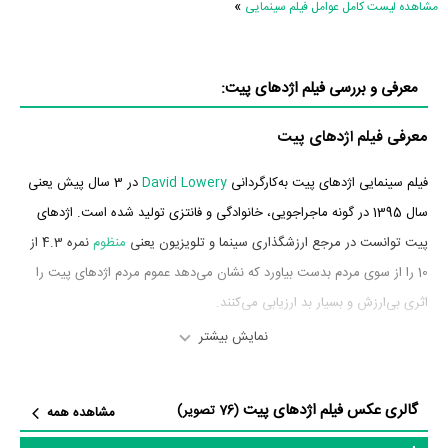
»
مشاهده لیست کامل عوامل فیلم سینمایی
معرفی و بررسی فیلم اژدهای پیت:
معرفی فیلم اژدهای پیت
فیلم سینمایی اژدهای پیت به‌کارگردانی
David Lowery
در 3 سال پیش یعنی
سال 1395 در گونه ماجراجویی، خانوادگی و فانتزی تولید شده است. اژدهای
پیت توانست در مرجع ارزشگذاری سینما و تلویزیون یعنی
منظوم
نمره 4.3 از
10 را از سوی مردم بدست بیاورد که نشان می‌دهد عموم مردم اژدهای پیت را
اثری بی‌ارزش و بسیار بد ارزیابی می‌کنند.
نمایش بیشتر
بازیگران فیلم اژدهای پیت
بازیگران فیلم اژدهای پیت چه کسانی هستند؟ در اژدهای پیت بازیگرانی چون
گالری عکس فیلم اژدهای پیت
(76 تصویر)
مشاهده همه
برایس دالاس هاوارد
در نقش Grace،
رابرت ردفورد
در نقش Meacham،