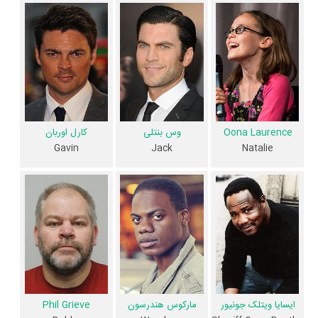
از نظر تاریخچه فعالیت کارگردان و بازیگران فیلم اژدهای پیت نیز آمارها و نکات
جذابی را می‌توان بیان کرد. براساس آمارها فیلم اژدهای پیت به طور متوسط
فعالیت 4ام بازیگران این اثر است. براساس امتیاز مردم فیلم اژدهای پیت یکی
از 4 اثر شاخص
برایس دالاس هاوارد
،
Oona Laurence
،
Oakes Fegley
و
کارل اوربان
در حرفه بازیگری محسوب می‌شود.
همچنین براساس امتیاز مردم فیلم اژدهای پیت بدترین اثر
مارکوس هندرسون
Oona Laurence
وس بنتلی
کارل اوربان
در حرفه بازیگری محسوب می‌شود.
Gavin
Jack
Natalie
فیلم اژدهای پیت براساس امتیاز مردم به آثار یکی از 4 اثر شاخص
David
Lowery
در حرفه نویسندگی محسوب می‌شود.
33 تن از بازیگران اژدهای پیت، اولین فعالیت جدی بازیگری خود را در این اثر
تجربه کرده‌اند، در واقع در اژدهای پیت 33 فیلم اولی بوده‌اند:
Aaron
Jackson
،
Steve Barr
،
Keagan Carr Fransch
،
Jade Valour
،
Francis
Biggs
،
Jasper Putt
،
Esmée Myers
،
Levi Alexander
،
Brandie
Stephens
،
Josephine Stephens
،
Tai McKenzie
،
Ian Harcourt
،
ایسایا ویتلک جونیور
مارکوس هندرسون
Phil Grieve
Mia Thomas
،
Ruby Acevedo
،
Oliver Neil
،
James Allcock
،