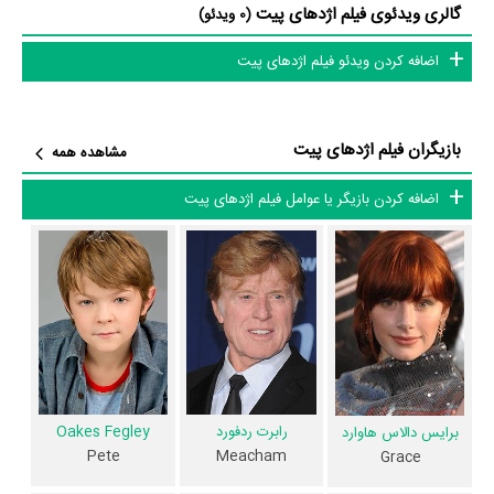
گالری ویدئوی فیلم اژدهای پیت
Biggs
در نقش Mr. Swanberg اشاره کرد.
(0 ویدئو)
اضافه کردن ویدئو فیلم اژدهای پیت
داستان فیلم اژدهای پیت
از محتوا و داستان فیلم اژدهای پیت چقدر اطلاع دارید؟ فیلم‌نامه اژدهای پیت
بازیگران فیلم اژدهای پیت
توسط
David Lowery
و
Toby Halbrooks
نوشته شده است.
مشاهده همه
در خلاصه داستانی که یا از سوی تیم رسانه‌ای اثر و یا توسط دیگر رسانه‌ها درباره
اضافه کردن بازیگر یا عوامل فیلم اژدهای پیت
داستان اژدهای پیت منتشر شده است، می‌خوانیم: «جنگلبانی با پسربچه ای که
محل زندگی اش در جنگل است، ملاقات می کند. این پسر پیت نام دارد و
مدعی است با حیوان خزنده و عظیم الجثه بالداری دوست است که… »
فیلم اژدهای پیت از نظر ساختار (فرم)، محتوا و محیط تولید، به آثار مختلفی
شباهت دارد. با توجه به شاخص‌های متعدد و گوناگونی می‌توان گفت آثار
مرتبط فیلم اژدهای پیت عبارت است از: .
رابرت ردفورد
Oakes Fegley
برایس دالاس هاوارد
Pete
Meacham
Grace
فیلم اژدهای پیت و کارنامه فعالیت کارگردان و بازیگران