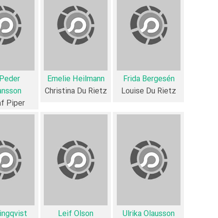
ناامیدی او اجازه می دهد تا قهوه خانه محبوب خود را. چهار دختر 
فیلم Min balsamerade mor از نظر ساختار 
گفت آثار مرتبط فیلم Min balsamerade mor عبارت است از: .
فیلم Min balsamerade mor و کارنامه فعالیت کارگردان و بازیگران
-Peder
Emelie Heilmann
Frida Bergesén
ansson
Christina Du Rietz
Louise Du Rietz
f Piper
balsamerade mor به طور متوسط فعالیت 1ام بازیگران این اثر است.
بوده‌اند:
،
Ulrika Olausson
،
Bengt Magnusson
،
 Lindegren
Ylva Ringqvist
،
Leif Olson
و
آلیشیا ویکاندر
.
شکل گرفته که 45 همکاری برای اولین‌مرتبه در Min balsamerade mor رخ داده است. مانند:
Johansson
و
Lisa Lindegren
،
Jüri Kiviloo
و
ika Olausson
ingqvist
Leif Olson
Ulrika Olausson