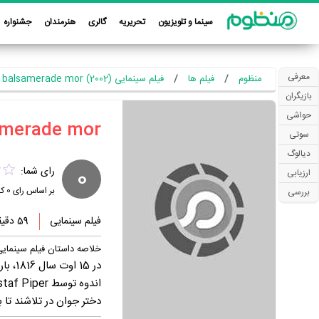
سینما و تلویزیون
تحریریه
گالری
هنرمندان
جشنواره
معرفی
منظوم
فیلم ها
فیلم سینمایی Min balsamerade mor (2002)
بازیگران
حواشی
سوتی
دیالوگ
0
رای شما:
ارزیابی
بر اساس رای
0
کا
بررسی
فیلم سینمایی
59 دقیقه
خلاصه داستان فیلم سینمایی n balsamerade mor
در 15
دختر جوان در تلاشند تا 