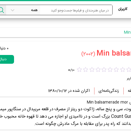
کاربران
0
دنبا
(2002)
دنبا
0
/
10
ربر
زندگی‌نامه‌ای
اکران شده در 1380/10/12
Mi
 اوت سال 1816، باروت، سی و پنج ساله، ژاکوت دو ریتز از مصرف در قلعه مرییدال در سنگاپور میم
اندوه توسط Count Gustaf Piper بزرگ است و در ناامیدی او اجازه می دهد تا قهوه خانه محبوب
بدانند که راه پدر برای مقابله با مرگ مادرش چگونه است.