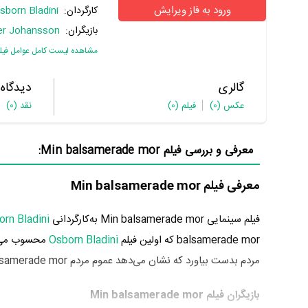
ورود به فاز ویرایش
کارگردان:
sborn Bladini
بازیگران:
er Johansson
مشاهده لیست کامل عوامل فیل
گالری
دیدگاه
عکس
(0)
فیلم
(0)
نقد
(0)
معرفی و بررسی فیلم Min balsamerade mor:
معرفی فیلم Min balsamerade mor
فیلم سینمایی Min balsamerade mor به‌کارگردانی
rn Bladini
balsamerade mor که اولین فیلم
Osborn Bladini
محسوب می‌شو
مردم بدست بیاورد که نشان می‌دهد عموم مردم Min balsamerade mor را اثری بی‌ارزش و بسیار بد ارزیابی می‌کنند.
بازیگران فیلم Min balsamerade mor