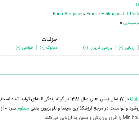
O
Frida Bergesén
،
Emelie Heilmann
،
Ulf-Ped
»
م سینمایی
جزئیات
ارزیابی
(0)
بررسی کاربران
(0)
دیالوگ
(0)
حواشی
(0)
Osbo
د و توانست در مرجع ارزشگذاری سینما و تلویزیون یعنی
منظوم