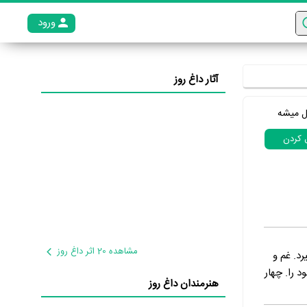
ورود
عضو م
آثار داغ روز
ل میشه
ل کردن
مشاهده 20 اثر داغ روز
یرد. غم و
 خود را. چهار
هنرمندان داغ روز