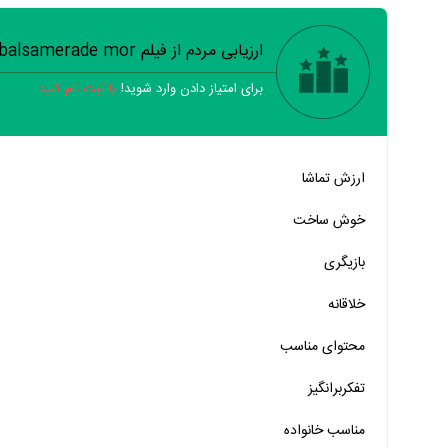
ارزیابی مردم از فیلم Min balsamerade mor
برای امتیاز دادن وارد شوید!
یا ثبت نام کنید
خیر
تقریبا
بله
ارزش تماشا
خیر
تقریبا
بله
خوش ساخت
خیر
تقریبا
بله
بازیگری
خیر
تقریبا
بله
خلاقانه
خیر
تقریبا
بله
محتوای مناسب
خیر
تقریبا
بله
خیر
تقریبا
بله
تفکربرانگیز
خیر
تقریبا
بله
مناسب خانواده‌