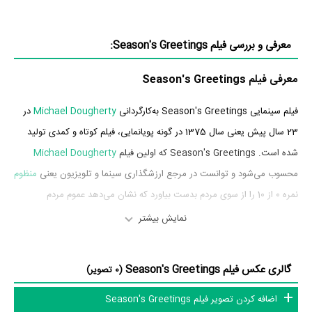
معرفی و بررسی فیلم Season's Greetings:
معرفی فیلم Season's Greetings
فیلم سینمایی Season's Greetings به‌کارگردانی
Michael Dougherty
در
23 سال پیش یعنی سال 1375 در گونه پویانمایی، فیلم کوتاه و کمدی تولید
شده است. Season's Greetings که اولین فیلم
Michael Dougherty
محسوب می‌شود و توانست در مرجع ارزشگذاری سینما و تلویزیون یعنی
منظوم
نمره 0 از 10 را از سوی مردم بدست بیاورد که نشان می‌دهد عموم مردم
Season's Greetings را اثری بی‌ارزش و بسیار بد ارزیابی می‌کنند.
نمایش بیشتر
داستان فیلم Season's Greetings
گالری عکس فیلم Season's Greetings
(0 تصویر)
از محتوا و داستان فیلم Season's Greetings چقدر اطلاع دارید؟ فیلم‌نامه
اضافه کردن تصویر فیلم Season's Greetings
Season's Greetings توسط
Michael Dougherty
نوشته شده است.