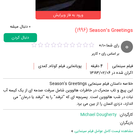
ورود به فاز ویرایش
0
دنبال میشه
(1996)
دنبال کردن
0
0
رای شما:
/
10
بر اساس رای
0
کاربر
فیلم سینمایی
4 دقیقه
پویانمایی, فیلم کوتاه, کمدی
اکران شده در 1383/02/06
خلاصه داستان فیلم سینمایی Season's Greetings
این پیچ و تاب متحرک در خاطرات هالووین شامل سرقت صدمه ای از یک کیسه آب
نبات در شب هالووین است. پسربچه ای که "ترفند" را به "ترفند یا درمان" می
اندازد، دزدی انسان را از بین می برد.
کارگردان:
Michael Dougherty
بازیگران:
»
مشاهده لیست کامل عوامل فیلم سینمایی