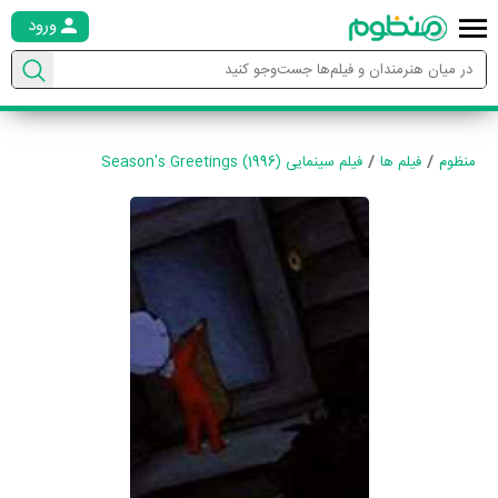
ورود
منظوم
فیلم ها
فیلم سینمایی Season's Greetings (1996)