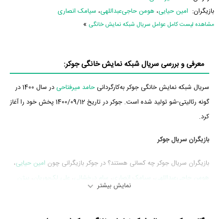
بازیگران:
امین حیایی
،
هومن حاجی‌عبداللهی
،
سیامک انصاری
»
مشاهده لیست کامل عوامل سریال شبکه نمایش خانگی
معرفی و بررسی سریال شبکه نمایش خانگی جوکر:
سریال شبکه نمایش خانگی جوکر به‌کارگردانی
حامد میرفتاحی
در سال 1400 در
گونه رئالیتی-شو تولید شده است. جوکر در تاریخ 1400/09/12 پخش خود را آغاز
کرد.
بازیگران سریال جوکر
بازیگران سریال جوکر چه کسانی هستند؟ در جوکر بازیگرانی چون
امین حیایی
،
هومن حاجی‌عبداللهی
،
سیامک انصاری
،
سام درخشانی
،
علی لک‌پوریان
،
بیژن
نمایش بیشتر
بنفشه‌خواه
و
امیر کاظمی
به ایفای نقش و بازیگری پرداخته‌اند. در سریال جوکر
حدود 10 بازیگر جلوی دوربین رفته‌اند که از نظر تعداد بازیگران می‌توان جوکر را