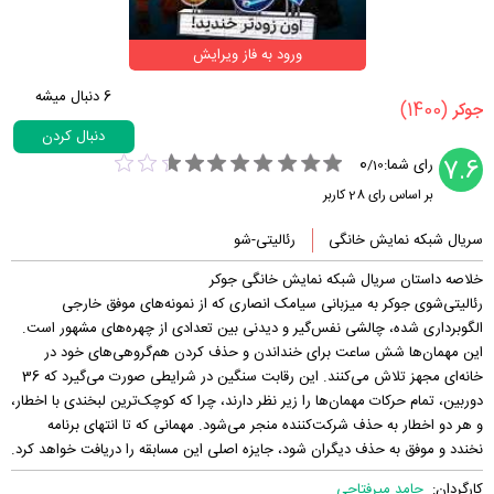
ورود به فاز ویرایش
6
دنبال میشه
(1400)
‏جوکر‏
دنبال کردن
0
7.6
رای شما:
/
10
بر اساس رای
28
کاربر
سریال شبکه نمایش خانگی
رئالیتی-شو
خلاصه داستان سریال شبکه نمایش خانگی جوکر
رئالیتی‌شوی جوکر به میزبانی سیامک انصاری که از نمونه‌های موفق خارجی
الگوبرداری شده، چالشی نفس‌گیر و دیدنی بین تعدادی از چهره‌های مشهور است.
این مهمان‌ها شش ساعت برای خنداندن و حذف کردن هم‌گروهی‌های خود در
خانه‌ای مجهز تلاش می‌کنند. این رقابت سنگین در شرایطی صورت می‌گیرد که 36
دوربین، تمام حرکات مهمان‌ها را زیر نظر دارند، چرا که کوچک‌ترین لبخندی با اخطار،
و هر دو اخطار به حذف شرکت‌کننده منجر می‌شود. مهمانی که تا انتهای برنامه
نخندد و موفق به حذف دیگران شود، جایزه اصلی این‌ مسابقه را دریافت خواهد کرد.
کارگردان:
حامد میرفتاحی