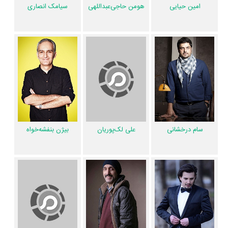
لک‌پوریان
،
بیژن بنفشه‌خواه
،
امیر کاظمی
،
امیرمهدی ژوله
،
سهیل مستجابیان
و
امین حیایی
هومن حاجی‌عبداللهی
سیامک انصاری
علیرضا نیکخواه
را در این اثر تجربه کرده است. در میان بازیگران جوکر نیز 31
همکاریِ اول رخ داده، به‌عبارت دیگر در این سریال میان هر یک از 10 بازیگر با
یکدیگر یک رابطه همکاری شکل گرفته که 31 همکاری برای اولین‌مرتبه در جوکر
رخ داده است. مانند:
امین حیایی
و
علی لک‌پوریان
،
هومن حاجی‌عبداللهی
و
سیامک انصاری
،
سام درخشانی
و
امیر کاظمی
،
بیژن بنفشه‌خواه
و
امیرمهدی
ژوله
،
سهیل مستجابیان
و
علیرضا نیکخواه
.
عوامل سریال جوکر
سام درخشانی
علی لک‌پوریان
بیژن بنفشه‌خواه
در مجموع بیش از 11 نفر در تولید سریال جوکر نقش داشته‌اند و هر یک از آنها
در
منظوم
یک صفحه اختصاصی دارند.
اطلاعات سریال جوکر
تاکنون در صفحه اختصاصی سریال جوکر در
منظوم
اطلاعات بسیاری توسط