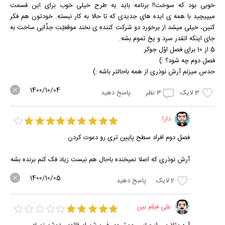
خوبی بود که سوخت!! برنامه باید یه طرح خیلی خوب برای این قسمت
میپیچید با همه ی ایده های جدیدی که تا حالا به کار نبسته. خودتون هم فکر
کنین، خیلی میشد از برخورد دو شرکت کننده ی نخند موقعیّت جذّابی ساخت به
جای اینکه انقدر سرد و یخ تموم بشه.
5 از 10 برای فصل اوّل جوکر
فصل دوم چه شود؟ :)
حدس میزنم آرش نوذری از همه باحالتر باشه :)
1400/10/04
3
لایک
3
نظر
پاسخ دهید
دارا
فصل دوم افراد سطح پایین تری رو دعوت کردن
آرش نوذری که اصلا نمیخنده باحال هم نیست زیاد فک کنم برنده بشه
1400/10/05
2
لایک
پاسخ دهید
علی فیلم بین