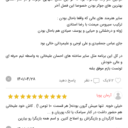
بهترین های جوکر بودن خصوصا این فصل آخر
سایر هنرمند های عالی که واقعا باحال بودن :
ترکیب سیروس میمنت با رضا استادی
ژوله و درخشانی و حیایی و یوسف صیادی هم باحال بودن
جای عباس جمشیدی و علی اوجی و علیمردانی خالی بود
در کل این برنامه مثل سایر ساخته های احسان علیخانی به واسطه تیم حرفه ای
و عالی خودش
تونست بازم موفق بشه
1401/04/28
2
لایک
0
نظر
پاسخ دهید
آرمان پویا
خیلی خوبه. تنها عیبش گرون بودنه( هر قسمت 10 تومن !) . کاش خود علیخانی
هم حضور داشت در کنار سیامک یا لک پوریان و ...
ضمنا کارگردان و بازیگراش رو اصلاح کنین. و اسم همه بازیگرا رو بیارین