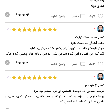
رضا نیکخواه
مهدی ژوله
1401/01/24
1
لایک
0
نظر
پاسخ دهید
دارا
فصل جدید جوکر ترکوند
حامد آهنگی به شدت عالیه
جوکر تایمش خنده دار ترین آیتم پخش شده جوکر بود شاید
فک کنم این فصل و این گروه بهترین بشن تو بین برنامه های پخش شده جوکر
1401/01/02
1
لایک
0
نظر
پاسخ دهید
دارا
فصل 4 خوب بود
یوسف صیادی ادم دوست داشتنی ای بود حقشم بود ببره
یوسف تیموری بامزه بود کمی اما دیگه رو مخ رفته بود از حدش گذرونده بود و
طفلی صیادی که باید اینو تحمل کنه