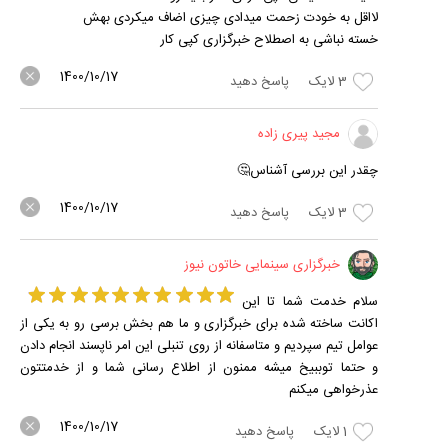
لااقل به خودت زحمت میدادی چیزی اضاف میکردی بهش
خسته نباشی به اصطلاح خبرگزاری کپی کار
1400/10/17
3
لایک
پاسخ دهید
مجید پیری زاده
چقدر این بررسی آشناس🤔
1400/10/17
3
لایک
پاسخ دهید
خبرگزاری سینمایی خاتون نیوز
سلام خدمت شما تا این
اکانت ساخته شده برای خبرگزاری و ما هم بخش برسی رو به یکی از
عوامل تیم سپردیم و متاسفانه از روی تنبلی این امر ناپسند انجام دادن
و حتما توببیخ میشه ممنون از اطلاع رسانی شما و از خدمتتون
عذرخواهی میکنم
1400/10/17
1
لایک
پاسخ دهید