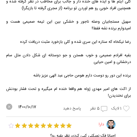
کلی آیتم ها و ایده های خنده دار و جالب برای مخاطب در نظر گرفته شده و
همچنین افراد خوبی رو هم اوردن تو برنامه (از مجری گرفته تا بازیگرا)
سهیل مستجابیان وصله ناجور و خشکی بین این تیمه صمیمی هست و
امیدوارم برنده نشه فقط!!
رضا نیکخاه که ستاره این سری شده و کلی بازخورد مثبت دریافت کرده
بقیه افرادم صمیمی و خوب هستن و جو دوستانه ای شکل دادن مثل سام
درخشانی و امین حیایی
برنده این دور رو دوست دارم هومن حاجی عبد الهی عزیز باشه
از اکت های امیر مهدی ژوله هم واقعا خنده ام میگیره و تحت فشار بودنش
برای نخندیدن!
1400/10/17
1
لایک
5
نظر
پاسخ دهید
دارا
احیانا فک نمیکنی کپی کردی نظر بقیه رو؟