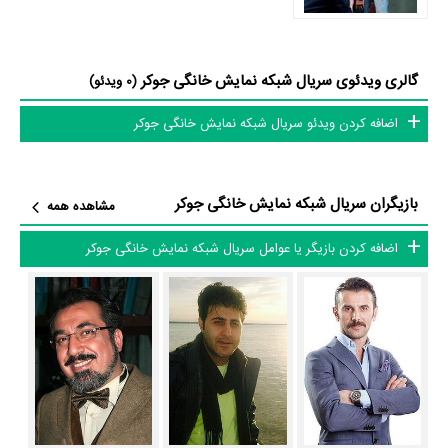
سیامک انصاری که از نمونه‌های موفق خارجی الگوبرداری شده، چالشی نفس‌گیر
و دیدنی بین تعدادی از چهره‌های مشهور است. این مهمان‌ها شش ساعت برای
گالری ویدئوی سریال شبکه نمایش خانگی جوکر
(0 ویدئو)
خنداندن و حذف کردن هم‌گروهی‌های خود در خانه‌ای مجهز تلاش می‌کنند. این
رقابت سنگین در شرایطی صورت می‌گیرد که 36 دوربین، تمام حرکات مهمان‌ها
اضافه کردن ویدئو سریال شبکه نمایش خانگی جوکر
را زیر نظر دارند، چرا که کوچک‌ترین لبخندی با اخطار، و هر دو اخطار به حذف
شرکت‌کننده منجر می‌شود. مهمانی که تا انتهای برنامه نخندد و موفق به حذف
بازیگران سریال شبکه نمایش خانگی جوکر
دیگران شود، جایزه اصلی این‌ مسابقه را دریافت خواهد کرد.»
مشاهده همه
اضافه کردن بازیگر یا عوامل سریال شبکه نمایش خانگی جوکر
سریال جوکر و کارنامه فعالیت کارگردان و بازیگران
از نظر تاریخچه فعالیت کارگردان و بازیگران سریال جوکر نیز آمارها و نکات
جذابی را می‌توان بیان کرد. براساس آمارها سریال جوکر به طور متوسط فعالیت
33ام بازیگران این اثر است.
همچنین
حامد میرفتاحی
کارگردان جوکر اولین همکاری خود با بازیگرانی چون
امین حیایی
،
هومن حاجی‌عبداللهی
،
سیامک انصاری
،
سام درخشانی
،
علی