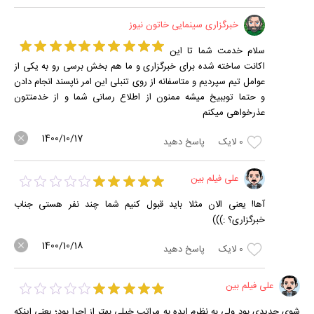
خبرگزاری سینمایی خاتون نیوز
سلام خدمت شما تا این
اکانت ساخته شده برای خبرگزاری و ما هم بخش برسی رو به یکی از
عوامل تیم سپردیم و متاسفانه از روی تنبلی این امر ناپسند انجام دادن
و حتما توببیخ میشه ممنون از اطلاع رسانی شما و از خدمتتون
عذرخواهی میکنم
1400/10/17
0
لایک
پاسخ دهید
علی فیلم بین
آها! یعنی الان مثلا باید قبول کنیم شما چند نفر هستی جناب
خبرگزاری؟ :)))
1400/10/18
0
لایک
پاسخ دهید
علی فیلم بین
شوی جدیدی بود ولی به نظرم ایده به مراتب خیلی بهتر از اجرا بود؛ یعنی اینکه