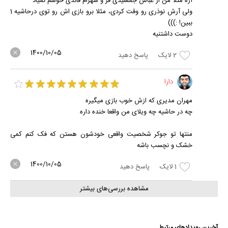
آره مثلا من از عباس جمشیدی فر و شهرام قائدی خوشم نمیاد
ولی آرش نوذری رو وقت کردی، مثلا برو بازی اش رو توی درحاشیه 1
ببین! :)))
دوست داشتنیه
1400/10/05
2
لایک
پاسخ دهید
دارا
مهران مدیری که ازش خوب بازی میگیره
چه در حاشیه چه ویلای من واقعا خنده داره
منتها تو جوکر شخصیت واقعی خودشون هستن که فک کنم کمی
خشک و نچسب باشه
1400/10/05
1
لایک
پاسخ دهید
مشاهده بررسی‌های بیشتر
آخرین رویدادهای مرتبط