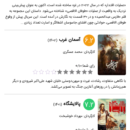
«عملیات اقتدار» که در سال 2022 در غزه ساخته شده است، اکنون به‌ عنوان پیش‌بینی
نزدیک به واقعیت از عملیات «طوفان الاقصی» شناخته می‌شود. داستان این مجموعه به
قلم «فارس عبدالحمید» و در 30 قسمت به نگارش در آمده است. این سریال پیش از وقوع
طوفان الاقصی، حوادثی چون افشای جاسوسان اشغالگر و اسارت تعداد زیادی ...
6.2
آسمان غرب
(1402)
کارگردان:
محمد عسگری
0
رای شما:
/
10
با نگاهی متفاوت، رشادت، غیرت و میهن‌دوستی خلبان شهید علی‌اکبر شیرودی و دیگر
هم‌رزمانش را در روزهای آغازین جنگ به تصویر می‌کشد.
7.2
پالایشگاه
(1401)
کارگردان:
مهرداد خوشبخت
0