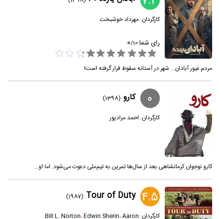
7.3
(1398)
کارگردان:
مهرداد خوشبخت
0
رای شما:
/
10
مردم غیور آبادان... شهر در آستانه سقوط قرار گرفته است!
0
کارو
(1398)
کارگردان:
احمد مرادپور
کارو نوجوان کرمانشاهی بعد از سال‌ها تمرین به تیم‌ملی دعوت می‌شود. اما او...
4.5
Tour of Duty
(1987)
کارگردان:
Aaron
،
Edwin Sherin
،
Bill L. Norton