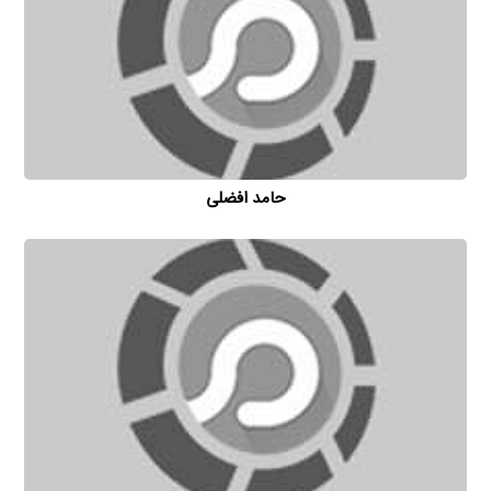
حامد افضلی