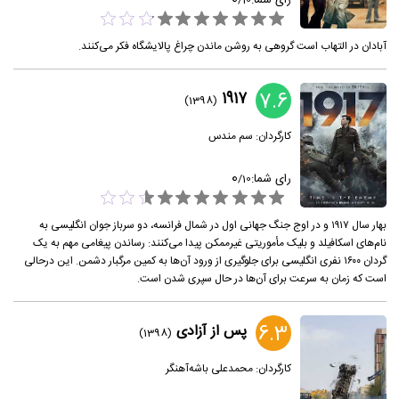
رای شما:
/
10
آبادان در التهاب است گروهی به روشن ماندن چراغ پالایشگاه فکر می‌کنند.
7.6
1917
(1398)
کارگردان:
سم مندس
0
رای شما:
/
10
بهار سال ۱۹۱۷ و در اوج جنگ جهانی اول در شمال فرانسه، دو سرباز جوان انگلیسی به
نام‌های اسکافیلد و بلیک مأموریتی غیرممکن پیدا می‌کنند: رساندن پیغامی مهم به یک
گردان ۱۶۰۰ نفری انگلیسی برای جلوگیری از ورود آن‌ها به کمین مرگبار دشمن. این درحالی
است که زمان به سرعت برای آن‌ها در حال سپری شدن است.
6.3
پس از آزادی
(1398)
کارگردان:
محمدعلی باشه‌آهنگر