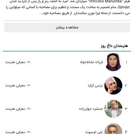
فیلم "Princess Marushka" سرگردان شد. امید به کشف رمز و راز پس از ناپدید شدن
Sylvain، سام تصمیم به ساخت یک مستند و تنظیم برای مصاحبه با کسانی که سیلواین را
می دانستند، از جمله لیزا مورن سالمندان. از طریق مصاحبه خود،...
مشاهده بیشتر
هنرمندان داغ روز
1
فرزانه نشاط‌خواه
معرفی هنرمند
2
نرسی کرکیا
معرفی هنرمند
3
جمشید جهان‌زاده
معرفی هنرمند
4
علی اوسیوند
معرفی هنرمند