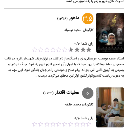
عملیات های خیبر و بدر را به تصویر می کشد.
3.5
ماهور
(1398)
کارگردان:
مجید نیامراد
0
رای شما:
/
10
استاد سعیدموهبت، موسیقی‌دان و آهنگ‌ساز نام‌آشنا، در فراق فرزند شهیدش اثری در قالب
سمفونی صلح نوشته با این امید که با اجرای آن ضمن ادای دین به شهدا جنگ در دنیا و
رسیدن به آرزوی قلبی‌اش بتواند پیام صلح و دوستی را در جهان یادآور شود، این مهم بنا
به دعوت ریاست کنسروانوار کشور اوکراین محقق می‌گردد، درست ...
0
عملیات اقتدار
(2022)
کارگردان:
محمد خلیفه
0
رای شما:
/
10