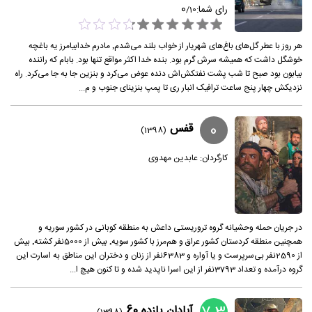
0
رای شما:
/
10
هر روز با عطر گل‌های باغ‌های شهریار از خواب بلند می‌شدم٬ مادرم خدابیامرز یه باغچه
خوشگل داشت که همیشه سرش گرم بود. بنده خدا اکثر مواقع تنها بود. بابام که راننده
بیابون بود صبح تا شب پشت نفتکش‌اش دنده عوض می‌کرد و بنزین جا به جا می‌کرد. راه
نزدیکش چهار پنج ساعت ترافیک انبار ری تا پمپ بنزینای جنوب و م...
0
قفس
(1398)
کارگردان:
عابدین مهدوی
در جریان حمله وحشیانه گروه تروریستی داعش به منطقه کوبانی در کشور سوریه و
همچنین منطقه کردستان کشور عراق و هم‌مرز با کشور سویه٬ بیش از 5000نفر کشته٬ بیش
از 2590نفر بی‌سرپرست و یا آواره و 6383نفر از زنان و دختران این مناطق به اسارت این
گروه درآمده و تعداد 3793نفر از این اسرا ناپدید شده و تا کنون هیچ ا...
آبادان یازده 60