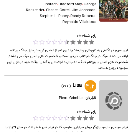
Lipstadt
،
Bradford May
،
George
Kaczender
،
Charles Correll
،
Jim Johnston
،
Stephen L. Posey
،
Randy Roberts
،
Reynaldo Villalobos
0
رای شما:
/
10
این سری در نگاهی به "تورهای وظیفه" چندین نفر از اعضای گروه در طول جنگ ویتنام
ارائه می دهد. مرگ در جنگ اجتناب ناپذیر است و شخصیت های اصلی مرگ می کشند.
شخصیت های اصلی با ویتنام کانگ، عدم تایید اجتماعی و گاهی اوقات خود در طول این
مجموعه روبرو هستند.
4.2
Lisa
(2001)
کارگردان:
Pierre Grimblat
0
رای شما:
/
10
فیلم سینمای مارسو، بازیگر جوان سیلواین مارسو، که در فیلم اخیر ظاهر شد، در سال 1939 با