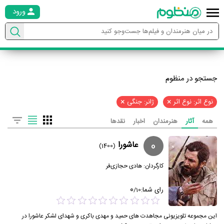
ورود
جستجو در منظوم
×
×
نوع اثر: نوع اثر
ژانر: جنگی
همه
آثار
هنرمندان
اخبار
نقدها
0
عاشورا
(1400)
کارگردان:
هادی حجازی‌فر
0
رای شما:
/
10
این مجموعه تلویزیونی مجاهدت های حمید و مهدی باکری و شهدای لشکر عاشورا در