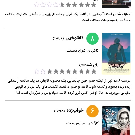
اتفاق» شامل استندآپ‌هایی در قالب یک شوی جذاب تلویزیونی با نگاهی متفاوت، خلاقانه
و جذاب به موضوعات مختلف است.
8
کاشوخین
(1398)
کارگردان:
کیوان محسنی
0
رای شما:
/
10
درست 6 ماه قبل از اینکه حمزه حین جابجایی یک محموله قاچاق٬ در یک سانحه رانندگی
زنده زنده بسوزد و کشته شود٬ قاسم و حمزه داشتند انگشت‌های یک دزد را با قیچی
باغبانی می‌بریدند. حالا اوضاع کمی فرق کرده؛ قاسم سیاه‌پوش و سرگردان است اما..
6
خواب‌زده
(1398)
کارگردان:
سیروس مقدم