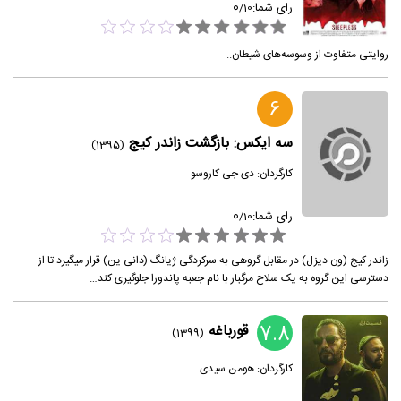
0
رای شما:
/
10
روایتی متفاوت از وسوسه‌های شیطان..
6
سه ایکس: بازگشت زاندر کیج
(1395)
کارگردان:
دی جی کاروسو
0
رای شما:
/
10
زاندر کیج (ون دیزل) در مقابل گروهی به سرکردگی ژیانگ (دانی ین) قرار میگیرد تا از
دسترسی این گروه به یک سلاح مرگبار با نام جعبه پاندورا جلوگیری کند…
7.8
قورباغه
(1399)
کارگردان:
هومن سیدی