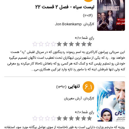
لیست سیاه - فصل 2 قسمت 22
(2014)
کارگردان:
Jon Bokenkamp
0
رای شما:
/
10
این سریالی پیرامون کاراکتری به اسم ریموند ردینگتون که در سریال لقبش ”رد” هست
خواهد بود . رد که یکی از مشهور ترین تبهکاران تحت تعقیب است ناگهان تصمیم میگیره
خودش رو تسلیم پلیس کنه و کمک کنه هر کسی رو که باهاش تاحالا کار میکرده رو معرفی
کنه ولی تنها شرطش اینه که با مامور رد تازه وارد لیز کین همکاری می...
6.1
تنهایی
(1392)
کارگردان:
آرش معیریان
0
رای شما:
/
10
روزبه که مترجم وزارت دارایی است به طور ناخاسته از سوی عوامل بیگانه مورد سوء استفاده