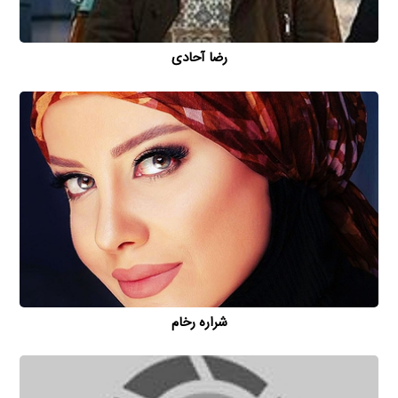
رضا آحادی
شراره رخام