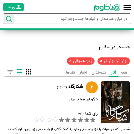
ورود
جستجو در منظوم
×
×
نوع اثر: نوع اثر
ژانر: هیجانی
همه
آثار
هنرمندان
اخبار
نقدها
6
شکارگاه
(1404)
کارگردان:
نیما جاویدی
0
رای شما:
/
10
شمسی که جواهرات را دزدیده سعی دارد به کمک گلاب از راه مخفی زیر زمین فرار کند که