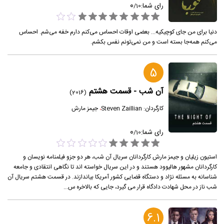
0
رای شما:
/
10
دنیا برای من جای کوچیکیه... بعضی اوقات احساس می‌کنم دارم خفه می‌شم. احساس
می‌کنم همه‌جا بسته است و من نمی‌تونم نفس بکشم.
5
آن شب - قسمت هشتم
(2016)
کارگردان:
Steven Zaillian
،
جیمز مارش
0
رای شما:
/
10
استیون زیلیان و جیمز مارش کارگردانان سریال آن شب، هر دو جزو فیلمنامه نویسان و
کارگردانان مشهور هالیوود هستند و در این سریال خواسته اند تا نگاهی انتقادی و جامعه
شناسانه به مسئله نژاد و دستگاه قضایی کشور آمریکا بیاندازند. در قسمت هشتم سریال آن
شب ناز در محل شهادت دادگاه قرار می گیرد، جایی که بالاخره س...
6.1