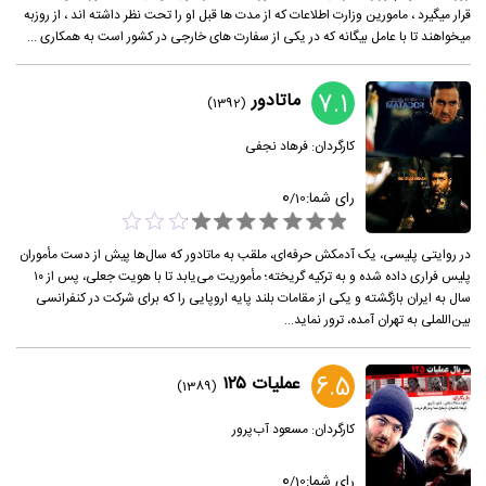
قرار میگیرد ، مامورین وزارت اطلاعات که از مدت ها قبل او را تحت نظر داشته اند ، از روزبه
میخواهند تا با عامل بیگانه که در یکی از سفارت های خارجی در کشور است به همکاری ...
7.1
ماتادور
(1392)
کارگردان:
فرهاد نجفی
0
رای شما:
/
10
در روایتی پلیسی، یک آدمکش حرفه‌ای، ملقب به ماتادور که سال‌ها پیش از دست مأموران
پلیس فراری داده شده و به ترکیه گریخته؛ مأموریت می‌یابد تا با هویت جعلی، پس از ۱۰
سال به ایران بازگشته و یکی از مقامات بلند پایه اروپایی را که برای شرکت در کنفرانسی
بین‌اللملی به تهران آمده، ترور نماید...
6.5
عملیات ۱۲۵
(1389)
کارگردان:
مسعود آب‌پرور
0
رای شما:
/
10