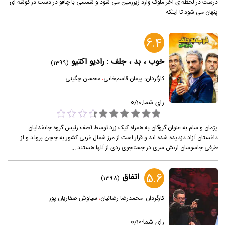
درست در لحظه ی آخر ملوک وارد زیرزمین می شود و شمسی با چاقو در دست در گوشه ای
پنهان می شود تا اینکه....
6.4
خوب ، بد ، جلف : رادیو اکتیو
(1399)
کارگردان:
پیمان قاسم‌خانی
،
محسن چگینی
0
رای شما:
/
10
پژمان و سام به عنوان گروگان به همراه کیک زرد توسط آصف رئیس گروه جانفدایان
داغستان آزاد دزدیده شده اند و قرار است از مرز شمال غربی کشور به چچن بروند و از
طرفی جاسوسان ارتش سری در جستجوی ردی از آنها هستند ...
5.6
اتفاق
(1398)
کارگردان:
محمدرضا رضائیان
،
سیاوش صفاریان پور
0
رای شما:
/
10