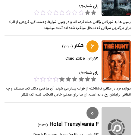
0
رای شما:
/
10
زامبی ها به شهرلاس وگاس حمله کرده اند و در چنین شرایط وحشتناکی، گروهی از افراد
برای بزرگترین سرقتی که تابحال مرتکب شده اند آماده میشوند.
6
شکار
(2020)
کارگردان:
Craig Zobel
0
رای شما:
/
10
دوازده فرد در مکانی ناشناخته از خواب بیدار می شوند. آن ها نمی دانند کجا هستند و چه
اتفاقی برایشان رخ داده است. آن ها برای هدفی خاص انتخاب شده اند: شکار
0
Hotel Transylvania 4
(2021)
کارگردان:
Jennifer Kluska
،
Derek Drymon