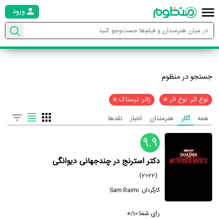
ورود
جستجو در منظوم
×
×
نوع اثر: نوع اثر
ژانر: ترسناک
همه
آثار
هنرمندان
اخبار
نقدها
9.9
دکتر استرنج در چندجهانی دیوانگی
(2022)
کارگردان:
Sam Raimi
0
رای شما:
/
10