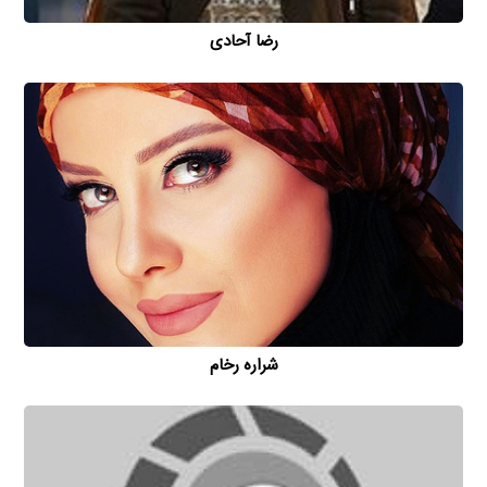
رضا آحادی
شراره رخام