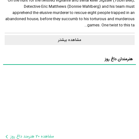
On the hunt for the twisted vigilante and serial killer Jigsaw (Tobin Bell),
Detective Eric Matthews (Donnie Wahlberg) and his team must
apprehend the elusive murderer to rescue eight people trapped in an
abandoned house, before they succumb to his torturous and murderous
games. One twist to this ta...
مشاهده بیشتر
هنرمندان داغ روز
مشاهده 20 هنرمند داغ روز