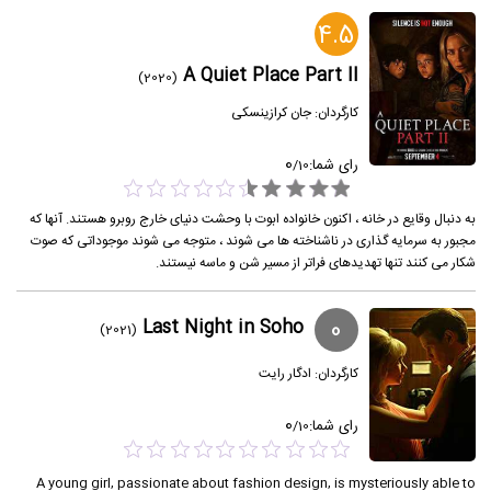
4.5
A Quiet Place Part II
(2020)
کارگردان:
جان کرازینسکی
0
رای شما:
/
10
به دنبال وقایع در خانه ، اکنون خانواده ابوت با وحشت دنیای خارج روبرو هستند. آنها که
مجبور به سرمایه گذاری در ناشناخته ها می شوند ، متوجه می شوند موجوداتی که صوت
شکار می کنند تنها تهدیدهای فراتر از مسیر شن و ماسه نیستند.
0
Last Night in Soho
(2021)
کارگردان:
ادگار رایت
0
رای شما:
/
10
A young girl, passionate about fashion design, is mysteriously able to