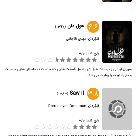
.
6.6
هول دان
(1397)
کارگردان:
مهدی آقاجانی
0
رای شما:
/
10
سریال ایرانی و ترسناک هول دان شامل قسمت هایی کوتاه است که داستان هایی ترسناک
و ماورالطبیعه را روایت می کند...
3.8
Saw II
(1383)
کارگردان:
Darren Lynn Bousman
0
رای شما:
/
10