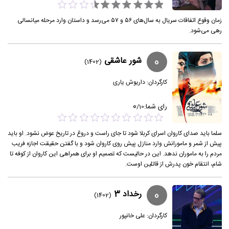
زمان وقوع اتفاقات سریال به سال‌های ۵۶ و ۵۷ می‌رسد و داستان وارد مرحله میانسالی
رهی می‌شود.
0
شور عاشقی
(1402)
کارگردان:
داریوش یاری
0
رای شما:
/
10
سلما باید صدای کاروان اسرای کربلا شود تا جای راست و دروغ در تاریخ عوض نشود. او باید
پیش از شمر و مامورانش وارد منازل پیش روی کاروان شود و با گفتن حقیقت اجازه فریب
مردم را به ماموران ندهد. این در حالیست که تصمیم او برای همراهی این کاروان از کوفه تا
شام، انتقام خون پدرش از قاتلین اوست.
0
رخداد 3
(1402)
کارگردان:
علی خانپور