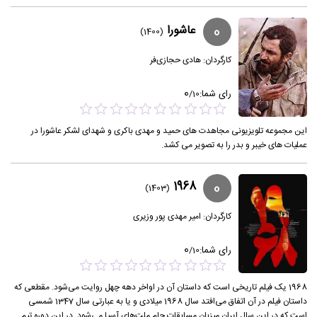
0
عاشورا
(1400)
کارگردان:
هادی حجازی‌فر
0
رای شما:
/
10
این مجموعه تلویزیونی مجاهدت های حمید و مهدی باکری و شهدای لشکر عاشورا در
عملیات های خیبر و بدر را به تصویر می کشد.
0
1968
(1403)
کارگردان:
امیر مهدی پور وزیری
0
رای شما:
/
10
1968 یک فیلم تاریخی است که داستان آن در اواخر دهه چهل روایت می‌شود. مقطعی که
داستان فیلم در آن اتفاق می‌افتد سال 1968 میلادی و یا به عبارتی سال 1347 شمسی
است که در این سال ایران میزبان مسابقات جام ملت‌های آسیا می‌شود. در این دوره تیم