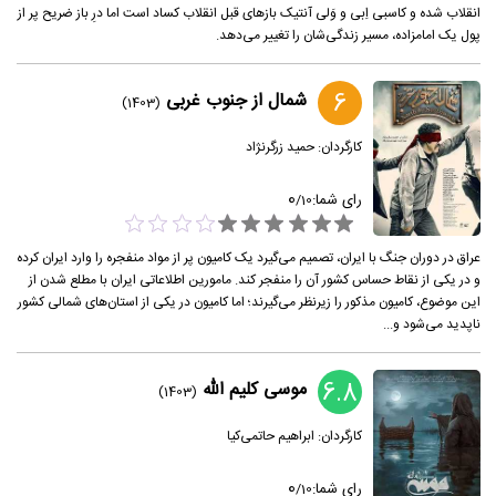
انقلاب شده و کاسبی اِبی و وَلی آنتیک بازهای قبل انقلاب کساد است اما درِ باز ضریح پر از
پول یک امامزاده، مسیر زندگی‌شان را تغییر می‌دهد.
6
شمال از جنوب غربی
(1403)
کارگردان:
حمید زرگرنژاد
0
رای شما:
/
10
عراق در دوران جنگ با ایران، تصمیم می‌گیرد یک کامیون پر از مواد منفجره را وارد ایران کرده
و در یکی از نقاط حساس کشور آن را منفجر کند. مامورین اطلاعاتی ایران با مطلع شدن از
این موضوع، کامیون مذکور را زیرنظر می‌گیرند؛ اما کامیون در یکی از استان‌های شمالی کشور
ناپدید می‌شود و...
6.8
موسی کلیم الله
(1403)
کارگردان:
ابراهیم حاتمی‌کیا
0
رای شما:
/
10