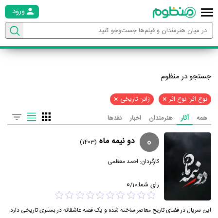
ورود
جستجو در منظوم
×
×
نوع اثر: نوع اثر
ژانر: تاریخی
همه
آثار
هنرمندان
اخبار
نقدها
0
دو نیمه ماه
(1403)
کارگردان:
احمد معظمی
0
رای شما:
/
10
این سریال در فضای تاریخ معاصر ساخته شده و یک قصه عاشقانه در بستری تاریخی دارد.