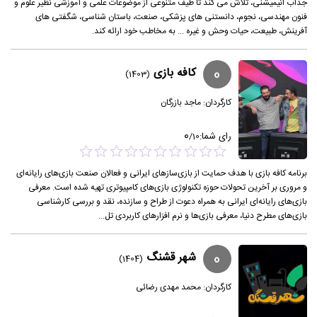
جذاب انیمیشنی، تلاش می کند تا طیف متنوعی از موضوعات علمی و آموزشی نظیر علوم و
فنون مهندسی، نجوم، دانستنی های پزشکی، صنعت، باستان شناسی، شگفتی های
آفرینش، طبیعت، حیات وحش و غیره ... به مخاطب خود ارائه کند.
0
کافه بازی
(1403)
کارگردان:
ماجد بازرگان
0
رای شما:
/
10
برنامه کافه بازی با هدف حمایت از بازی‌سازهای ایرانی و فعالان صنعت بازی‌های رایانه‌ای
و مروری بر آخرین تحولات حوزه تکنولوژی بازی‌های کامپیوتری تهیه شده است. معرفی
بازی‌های رایانه‌ای ایرانی به همراه دعوت از طراح و سازنده، نقد و بررسی کارشناسی
بازی‌های مطرح دنیا، معرفی بازی‌ها و نرم افزارهای کاربردی تل...
0
شهر قشنگ
(1404)
کارگردان:
محمد مهدی رضائی