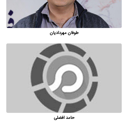
طوفان مهردادیان
حامد افضلی