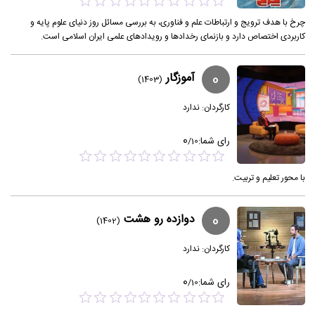
چرخ با هدف ترویج و ارتباطات علم و فناوری، به بررسی مسائل روز دنیای علوم پایه و
کاربردی اختصاص دارد و بازنمای رخدادها و رویدادهای علمی ایران اسلامی‌ است.
0
آموزگار
(1403)
کارگردان:
ندارد
0
رای شما:
/
10
با محور تعلیم و تربیت.
0
دوازده رو هشت
(1402)
کارگردان:
ندارد
0
رای شما:
/
10