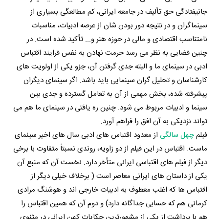
جانیفتادگی حق تألیف در جامعه ایرانی، کم مطالعگی بسیاری از
سینماگران و در نتیجه دور بودن شان از عرصه ادبیات، مناسبات
نامتناسب اقتصادی و مالی در حوزه هنر و... تأکید شده است. در
چنین فضایی به نظر می رسد حرمت نهادن به نفس فرایند اقتباس
ادبی در سینمای ما و البته جدی گرفتن آن، جزو یکی از اولویت های
کارشناسان و تحلیل گران سینمایی باید باشد. اگر سینمای دیگران
پیشرفته شده، بخش مهمی از آن به تعامل گسترده و جدی بین
سینما و ادبیات مربوط می شود. چنین ره یافتی در سینمای ما هم می
تواند نزدیکی به آن افق را فراهم آورد.
فیلم
چهل سالگی
از معدود اقتباس های ادبی سال های اخیر سینمای
ماست. اقتباس در این فیلم از دو زاویه، روندی نسبتاً متفاوت با برخی
دیگر از فیلم های اقتباسی ایرانی متأخر دارد. نخست آن که منبع آن
یکی از داستان های ایرانی معاصر است ( برخلاف خیلی دیگر از
اقتباس ها که اغلب معطوف به ادبیات خارجی اند و هوشنگ مرادی
کرمانی هم که حسابی جداگانه دارد) و دوم آن که همین اقتباس را
هم با برداشت از یکی از مشهورترین حکایات کهن ایرانی در مثنوی