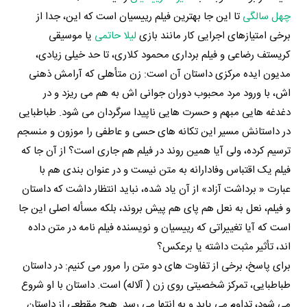
چهل سالگی
تا این جا بهترین فیلم رییسیان است که این، جدا از
برخی امتیازهای اجرایی کار مانند بازی
لیلا حاتمی
یا موسیقی
کریستف رضاعی و فیلم برداری محمود کلاری، تا حد خیلی زیادی،
مدیون ایده مرکزی داستان آن است: زن متأهلی که آرامش ذهنی
اش، با ورود مرد محبوب دوران جوانی اش به هم می ریزد و در
دغدغه هایی مبهم و حسرت هایی ناپیدا سرگردان می شود. طباطبایی
در داستانش مسیر این تکانه های حسی و عاطفی را موزون و منسجم
ترسیم کرده، ولی آیا همین روند در فیلم هم جاری است؟ از آن جا که
فیلم یک اقتباس وفادارانه به متن نیست و در عنوان بندی هم با
عبارت « برداشت آزاد» از آن یاد شده، نباید انتظار داشت که داستان
و فیلم، نعل به نعل هم پای هم پیش بروند، بلکه مسأله اصلی این جا
است که آیا تغییراتی که رییسیان و نویسنده فیلم نامه در متن داده
اند، تأثیر مثبت داشته یا برعکس؟
برای پاسخ، برخی از تفاوت های دو متن را مرور می کنیم: در داستان
طباطبایی، تمرکز شخصیتی روی زن ( آلاله) است. داستان با او شروع
می شود، تداوم می یابد و به انتها می رسد. هیچ مقطعی از داستان