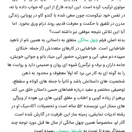
مولوی ترکیب کرده است. این ایده، فارغ از این که جواب داده یا نه،
در نفس خود نیکوست، چون سعی شده با کندو کاو در پویایی زندگی
مدرن در تلفیق با حکمت و معرفت قدیم، روند درام ورق بخورد. اما
آیا این تلاش نتیجه موفقی نیز داشته است؟
بدنه اصلی فیلم
چهل سالگی
متعلق به داستانی به همین نام از ناهید
طباطبایی است. طباطبایی در کارهای متعددش (از جمله: خنکای
سپیده دم سفر، آبی و صورتی، حضور آبی مینا، بانو و جوانی خویش،
جامه داران و برف و نرگس) شیوه ای روان و صمیمی دارد و روایت ها
را به گونه ای به کار می برد که اولاً معطوف و محدود به ذهن
شخصیت های داستانش باشد و ثانیاً با جمله های کوتاه و منقطع،
توصیفی مختصر و مفید درباره فضاهای حسی داستان خلق می کند.
پرهیز از زیاده گویی و اطناب و مغلق گویی های بی هوده از ویژگی
های ممتاز این نویسنده 52 ساله است و تحصیلات آکادمیک او در
رشته ادبیات نمایشی، زمینه ساز این ظرفیت در آثارش شده است.
آثار او، مخصوصاً همین چهل سالگی از سال ها قبل مورد توجه چند
سینماگر بوده تا نوبت به
علیرضا رییسیان
رسیده است.