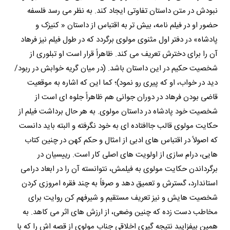
نبودش در متن داستان تفاوتی ایجاد کند. به نظر می رسد فلسفه
حضور او در فیلم نامه، بیش تر به اقتباس از داستان « کنیزک و
پادشاه» در دفتر اول مثنوی مولوی برگردد که در طول فیلم نیز فرهاد
آن را برای دخترش تعریف می کند. ظاهراً قرار است او تبلوری از
شخصیت حکیم در این داستان باشد. (در میان گریه خوابش در ربود/
دید در خواب، او که پیری رو نمود)؛ کما این که اشاره به موقعیت
قاضی بودن فرهاد در دوران جوانی هم ظاهراً جلوه ای است از
شخصیت خود پادشاه در داستان مولوی. به هر حال برداشت فیلم از
حکایت مولوی قالب جاافتاده ای به خود نگرفته و البته باید دانست
که اصولاً در اقتباس های ادبی از امثال و حکم کهن در چنین کتاب
هایی، درام سازی از اولویت های اصلی کار است. رییسیان در
برگرداندن حکایت مولوی به فیلمش، نتوانسته آن را در ابعاد درامی
استاندارد، گسترش و تعمیق دهد و صرفاً به چند فقره امروزی کردن
شخصیت هایش و نیز تعریف مستقیم و شیرفهم کن روایت برای
مخاطب دست زده که چنین وضعی، از ارزش های اثر می کاهد. به
همین بیفزایید نتیجه گیری اخلاقی جناب مولوی از قصه اش را که با