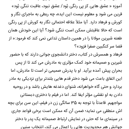
آموزه « عشق هایی کز پی رنگی بُود/ عشق نبود، عاقبت ننگی بُود»
قرین می شود و معلوم نیست این ایده، چه ربطی به ماجرای نگار و
کورش و فرهاد دارد. آیا مثلاً علاقه احتمالی نگار به کورش از پی رنگی
است که حالا عاقبتش ممکن است ننگی شود؟ آیا این خودش همان
طعنه شیرین مولانا را در همین داستان تداعی نمی کند که فرمود:« از
قضا سر کنگبین صفرا فزود»؟
فرهاد و همسرش در کتاب، دختر دانشجوی جوانی دارند که با حضور
شیرین و صمیمانه خود کمک مؤثری به مادرش می کند تا از پس
بحران پیش آمده برآید. او با پدرش صمیمی تر است تا مادرش، اما
این اتفاق باعث می شود دختر قدم هایی بلندتر برای نزدیکی به مادر
بردارد و حتی گاه خواهرانه، شنوای دغدغه هایش باشد و در روحیه
دادن به او نقشی مؤثر ایفا کند. اما در فیلم با دختری دبستانی
مواجهیم. قاعدتاً با توجه به 35 سالگی زن در فیلم، این سن برای بچه
اش منطقی می نماید؛ ضمن آن که ممکن است برخی قواعد جاری
در سینمای ما که حتی در نمایش ارتباط صمیمانه یک پدر با دختر
جوانش هم محدودیت هایی را اعمال می کند، انتخاب سنین