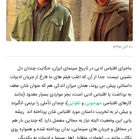
20 آبان 1395
ماجرای اقتباس ادبی در تاریخ سینمای ایران، حکایت چندان دل
نشینی نیست. جدا از آن که اغلب فیلم های ما فارغ از جریان ادبیات
داستانی پیش می روند، همان میزان اندکی هم که عنوان شان عطف
به برداشت یا اقتباس ادبی است، بجز مواردی بسیار معدود (مانند
کارهای اقتباسی
مهرجویی
و
تقوایی
)، چندان تأملی را برنمی انگیزند
و بیش تر به تخریب داستان مورد اقتباس شان پرداخته اند. ریشه
یابی این وضعیت البته نیاز به مجالی مفصل دارد که چندین بار هم
در محافل و جریان های سینمایی، بدان پرداخته شده و همواره روی
نکاتی مانند بی اعتمادی متقابل اهل سینما و ادبیات به یکدیگر،