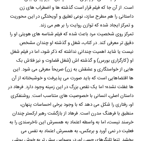
است. از آن جا که فیلم قرار است گذشته ها و اضطراب های زن
داستانی را هم مطرح سازد، نوعی تعلیق و آویختگی در این محوریت
و تمرکز ایجاد شده که توازن روایت را بر هم می زند.
تمرکز روی شخصیت مرد باعث شده که فیلم شناسه های هویتی او را
دقیق تر معرفی کند. در کتاب، شغل و گذشته او چندان مشخص
نیست یا شاید اهمیت چندانی نداشته که ذکر شود، اما در فیلم شغل
او (کارگزاری بورس) و گذشته اش (شغل قضاوت و نیز فلاش بک
هایی از خواستگاری و عشقش به زن) صریحاً معرفی می شود. این
ها اقتضاهایی است که باید صورت می پذیرفت و خوشبختانه از آن
ها غفلت نشده؛ اما یک نقص بزرگ در این زمینه وجود دارد. فرهاد در
داستان اصلی، انسانی با خصوصیت های متناسب است. روشنفکری
او، رفتاری را شکل می دهد که با وجود برخی احساسات پنهان،
منطبق با فرهنگ مدرن است. فرهاد از بازگشت رهبر ارکستر چندان
خرسند نیست، اما به واسطه اعتماد به همسرش این ناخرسندی را به
فعلیت در نمی آورد و برعکس، به همسرش اعتماد به نفس می
بخشد. تنها تلنگرهای حسی او، در وسواس بیش تر به خوش پوشی