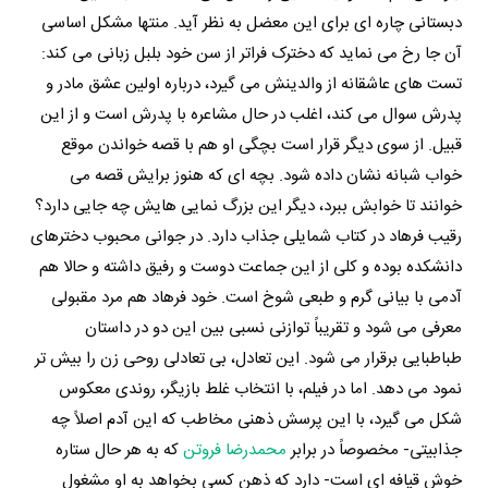
دبستانی چاره ای برای این معضل به نظر آید. منتها مشکل اساسی
آن جا رخ می نماید که دخترک فراتر از سن خود بلبل زبانی می کند:
تست های عاشقانه از والدینش می گیرد، درباره اولین عشق مادر و
پدرش سوال می کند، اغلب در حال مشاعره با پدرش است و از این
قبیل. از سوی دیگر قرار است بچگی او هم با قصه خواندن موقع
خواب شبانه نشان داده شود. بچه ای که هنوز برایش قصه می
خوانند تا خوابش ببرد، دیگر این بزرگ نمایی هایش چه جایی دارد؟
رقیب فرهاد در کتاب شمایلی جذاب دارد. در جوانی محبوب دخترهای
دانشکده بوده و کلی از این جماعت دوست و رفیق داشته و حالا هم
آدمی با بیانی گرم و طبعی شوخ است. خود فرهاد هم مرد مقبولی
معرفی می شود و تقریباً توازنی نسبی بین این دو در داستان
طباطبایی برقرار می شود. این تعادل، بی تعادلی روحی زن را بیش تر
نمود می دهد. اما در فیلم، با انتخاب غلط بازیگر، روندی معکوس
شکل می گیرد، با این پرسش ذهنی مخاطب که این آدم اصلاً چه
جذابیتی- مخصوصاً در برابر
محمدرضا فروتن
که به هر حال ستاره
خوش قیافه ای است- دارد که ذهن کسی بخواهد به او مشغول