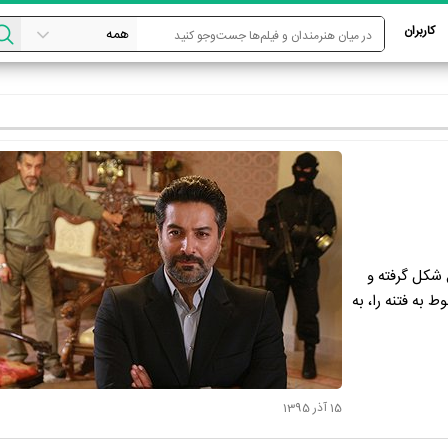
کاربران
ع شکل گرفته و
 به فتنه را، به
15 آذر 1395