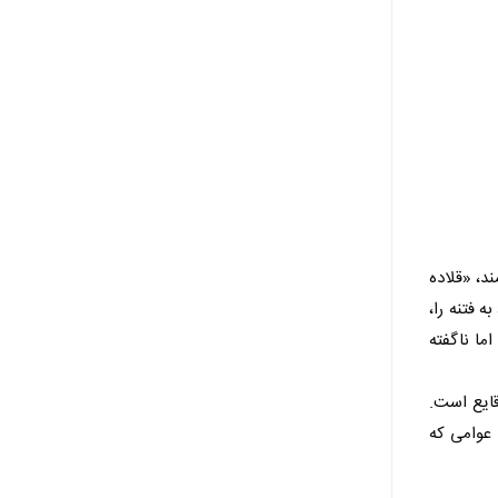
د، «قلاده
 فتنه را،
ما ناگفته
قایع است.
 عوامی که