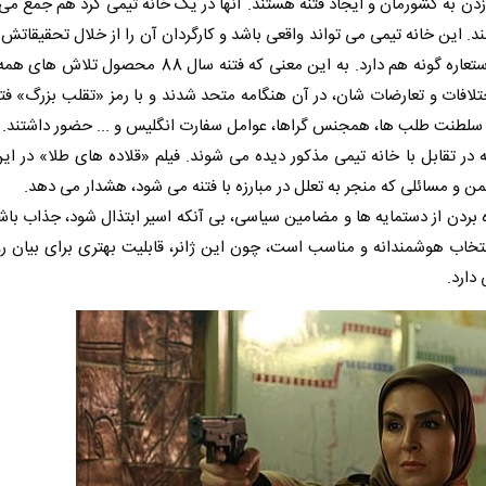
 6» انگلیس، در پی آسیب زدن به کشورمان و ایجاد فتنه هستند. آنها در یک خانه تیمی گرد هم جمع 
ای خود را اجرا می کنند. این خانه تیمی می تواند واقعی باشد و کارگردان آن را از خلال تحقیقات
گزارش های واقعی خلق کرده باشد، اما به جز این، کارکردی استعاره گونه هم دارد. به این معنی که فت
افات و تعارضات شان، در آن هنگامه متحد شدند و با رمز «تقلب بزرگ» فتن
، سلطنت طلب ها، همجنس گراها، عوامل سفارت انگلیس و ... حضور داشتند.
ه در تقابل با خانه تیمی مذکور دیده می شوند. فیلم «قلاده های طلا» در ا
ن و مسائلی که منجر به تعلل در مبارزه با فتنه می شود، هشدار می دهد.
 بردن از دستمایه ها و مضامین سیاسی، بی آنکه اسیر ابتذال شود، جذاب باش
ی برای تعریف داستانی درباره فتنه سال 88 یک انتخاب هوشمندانه و مناسب است، چون این ژانر، قابلیت بهتری برای 
دارد.