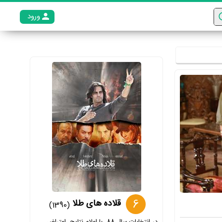
ورود
عضو م
6
قلاده های طلا
(1390)