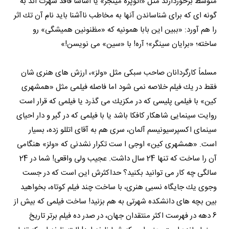
متوسط برخوردارند مثل «اتوپره مینجر» یا اساساً فاقد شهرت اند به
گونه ای كه برای شناساندن آنها به مخاطب ناآشنا باید نام آن تك اثر
را هم آورد: «ببین این بابا همونیه كه «مظنونین همیشگی» رو
ساخته؛ «برایان سینگر»؛ آره! با «سین» می نویسن!»
مسلماً كارگردانان صاحب سبكی مثل «ولز»، ارزش های هنری شان
فقط در یك فیلم خلاصه نمی شود اما فاصله فیلمی مثل «همشهری
كین» با فیلمی پلیسی كه در مكزیك می گذرد یا فیلمی كه قرار است
روایت سینمایی شاهكار كافكا باشد یا با فیلمی كه در گیر و دار احیای
سینمای اكسپرسیونیسم آلمان، سری هم به آقای اتللو زده، بسیار
است. «همشهری كین» اوجی ا ست تكرار نشدنی كه «ولز» هنگامی
آن را ساخت كه تنها 24 سال داشت. عجیب ولی واقعی! شما در 24
سالگی چه كار می توانید بكنید؟ حداكثرش این است كه در جست
وجوی یك جایگاه نسبی هنری، با ساخت چند فیلم كوتاه، بخواهید
بین بچه های دانشكده شهرتی به هم بزنید! ساخت فیلمی كه بیش از
6 دهه در فهرست اكثر منتقدان جهان، در صدر ده فیلم برتر تاریخ