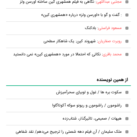
مجتبی عبداللهی
: نگاهی به فیلم همشهری كین ساخته اورسن ولز
: گفت و گو با «اورسن ولز» درباره «همشهری كین»
مسعود فراستی
: بادکنک
روبرت صفاریان
: شهروند کین: یک شاهکار سطحی
محمد باقری
: نکاتی که احتمالا در مورد «همشهری کین» نمی دانستید
از همین نویسنده
سکوت بره ها / غول و لوبیای سحرآمیزش
راشومون / راشومون و ریونو سوكه آكوتاگاوا
هیهات / صمیمی، تاثیرگذار، شتاب‌زده
ملک سلیمان / آن فیلم دهه شصتی را ترجیح می‌دهم/ نقد شفاهی