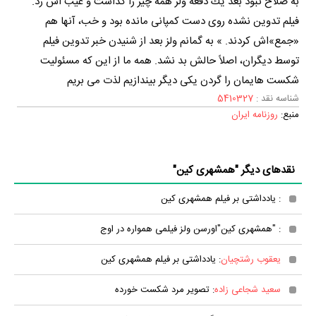
به صلاح نبود بعد یك دفعه ولز همه چیز را گذاشت و غیب اش زد.
فیلم تدوین نشده روی دست كمپانی مانده بود و خب، آنها هم
«جمع»اش كردند. » به گمانم ولز بعد از شنیدن خبر تدوین فیلم
توسط دیگران، اصلاً حالش بد نشد. همه ما از این كه مسئولیت
شكست هایمان را گردن یكی دیگر بیندازیم لذت می بریم
شناسه نقد :
5410327
منبع:
روزنامه ایران
نقدهای دیگر "همشهری کین"
: یادداشتی بر فیلم همشهری کین
: "همشهری کین"اورسن ولز فیلمی همواره در اوج
یعقوب رشتچیان
: یادداشتی بر فیلم همشهری کین
سعید شجاعی زاده
: تصوير مرد شكست خورده