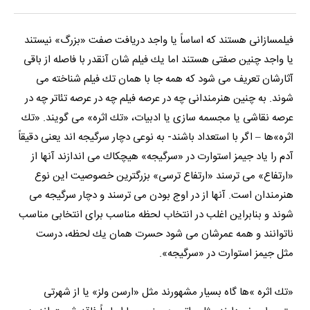
فیلمسازانی هستند كه اساساً یا واجد دریافت صفت «بزرگ» نیستند
یا واجد چنین صفتی هستند اما یك فیلم شان آنقدر با فاصله از باقی
آثارشان تعریف می شود كه همه جا با همان تك فیلم شناخته می
شوند. به چنین هنرمندانی چه در عرصه فیلم چه در عرصه تئاتر چه در
عرصه نقاشی یا مجسمه سازی یا ادبیات، «تك اثره» می گویند. «تك
اثره»ها – اگر با استعداد باشند- به نوعی دچار سرگیجه اند یعنی دقیقاً
آدم را یاد جیمز استوارت در «سرگیجه» هیچكاك می اندازند آنها از
«ارتفاع» می ترسند «ارتفاع ترسی» بزرگترین خصوصیت این نوع
هنرمندان است. آنها از در اوج بودن می ترسند و دچار سرگیجه می
شوند و بنابراین اغلب در انتخاب لحظه مناسب برای انتخابی مناسب
ناتوانند و همه عمرشان می شود حسرت همان یك لحظه، درست
مثل جیمز استوارت در «سرگیجه».
«تك اثره »ها گاه بسیار مشهورند مثل «ارسن ولز» یا از شهرتی