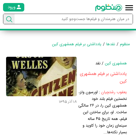
ورود
منظوم
نقدها
یادداشتی بر فیلم همشهری کین
همشهری کین
/ نقد
یادداشتی بر فیلم همشهری
کین
یعقوب رشتچیان
:
اورسون ولز،
نخستین فیلم بلند خود
18 آذر 1395
همشهری کین را، در ۲۶ سالگی
ساخت. او، برای ساختن این
فیلم، همه تاریخ ۴۵ ساله
سینمای زمان خود را کاوید و
بسیار نکته‌ها...