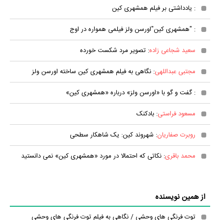
: یادداشتی بر فیلم همشهری کین
: "همشهری کین"اورسن ولز فیلمی همواره در اوج
سعید شجاعی زاده
: تصوير مرد شكست خورده
مجتبی عبداللهی
: نگاهی به فیلم همشهری كین ساخته اورسن ولز
: گفت و گو با «اورسن ولز» درباره «همشهری كین»
مسعود فراستی
: بادکنک
روبرت صفاریان
: شهروند کین: یک شاهکار سطحی
محمد باقری
: نکاتی که احتمالا در مورد «همشهری کین» نمی دانستید
از همین نویسنده
توت فرنگی های وحشی / نگاهی به فیلم توت فرنگی های وحشی