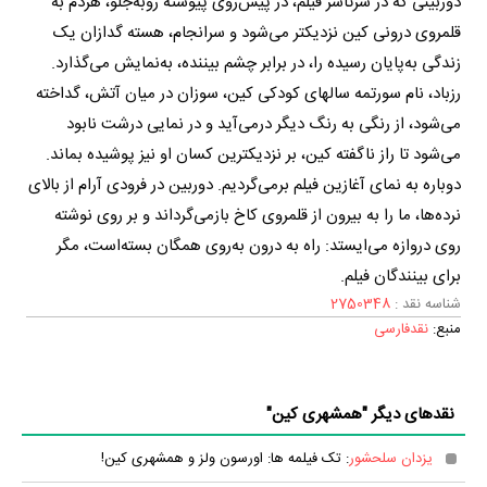
دوربینی که در سرتاسر فیلم، در پیش‌روی پیوسته روبه‌جلو، هردم به
قلمروی درونی کین نزدیکتر می‌شود و سرانجام، هسته گدازان یک
زندگی به‌پایان رسیده را، در برابر چشم بیننده، به‌نمایش می‌گذارد.
رزباد، نام سورتمه سالهای کودکی کین، سوزان در میان آتش، گداخته
می‌شود، از رنگی به رنگ دیگر درمی‌آید و در نمایی درشت نابود
می‌شود تا راز ناگفته کین، بر نزدیکترین کسان او نیز پوشیده بماند.
دوباره به نمای آغازین فیلم برمی‌گردیم. دوربین در فرودی آرام از بالای
نرده‌ها، ما را به بیرون از قلمروی کاخ بازمی‌گرداند و بر روی نوشته
روی دروازه می‌ایستد: راه به درون به‌روی همگان بسته‌است، مگر
برای بینندگان فیلم.
شناسه نقد :
2750348
منبع:
نقدفارسی
نقدهای دیگر "همشهری کین"
یزدان سلحشور
: تک فیلمه ها: اورسون ولز و همشهری کین!