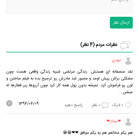
ارسال نظر
نظرات مردم (
4
نظر)
مهدی
نقد منصفانه ای هستش. زندگی مرتضی شبیه زندگی واقعی هست چون
مشکلی براش پیش اومد و مجبور شد مادرش رو ترجیح بده به فیلم ساختن و
اون رو فراموش کرد. نمیشه بدون پول همه کار کرد چون آرزوها زیر قطارها له
میشن...
1396/06/09
0
لایک
0
نظر
پاسخ دهید
❤ساناز❤
هم یکم مخالفم هم یه یکم موافق ❤❤😁😁