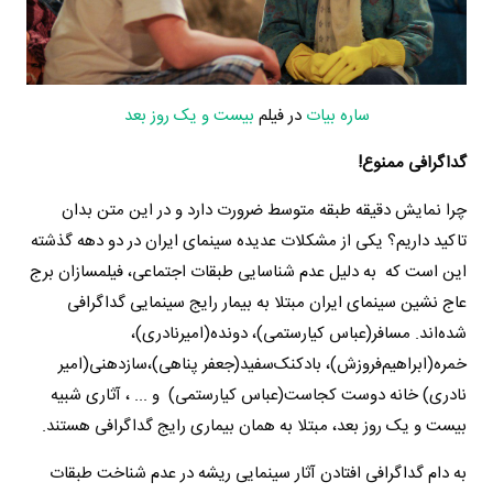
ساره بیات
در فیلم
بیست و یک روز بعد
گداگرافی ممنوع!
چرا نمایش دقیقه طبقه متوسط ضرورت دارد و در این متن بدان
تاکید داریم؟ یکی از مشکلات عدیده سینمای ایران در دو دهه گذشته
این است که به دلیل عدم شناسایی طبقات اجتماعی، فیلمسازان برج
عاج نشین سینمای ایران مبتلا به بیمار رایج سینمایی گداگرافی
شده‌اند. مسافر(عباس کیارستمی)، دونده(امیرنادری)،‌
خمره(ابراهیم‌فروزش)، بادکنک‌سفید(جعفر پناهی)،سازدهنی(امیر
نادری) خانه دوست کجاست(عباس کیارستمی) و ... ، آثاری شبیه
بیست و یک روز بعد، مبتلا به همان بیماری رایج گداگرافی هستند.
به دام گداگرافی افتادن آثار سینمایی ریشه در عدم شناخت طبقات