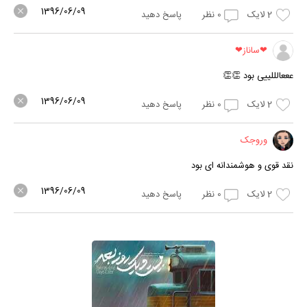
1396/06/09
2
لایک
0
نظر
پاسخ دهید
❤ساناز❤
عععالللییی بود 👏👏
1396/06/09
2
لایک
0
نظر
پاسخ دهید
وروجک
نقد قوی و هوشمندانه ای بود
1396/06/09
2
لایک
0
نظر
پاسخ دهید