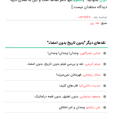
ایران
بخوانید. [
منظوم
تنها ناشر نقدها است و این به معنای تایید
دیدگاه منتقدان نیست.]
شناسه نقد :
0138967
منبع:
نقد روز
نقدهای دیگر "بدون تاریخ بدون امضاء"
عباس نصراللهی
: وجدان! وجدان! وجدان!
میثم کریمی
: نقد و بررسی فیلم بدون تاریخ، بدون امضاء
ساناز رمضانی
: قهرمانان نمی‌میرند!
حدیث دانایی‌کیا
: قاب‌های کثیف
مسعود غزنچایی
: بدون تعلیق، بدون قصه دراماتیک
علی نیکجو
: وجدان و امرِ اخلاقی