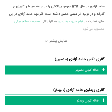
حامد آزادی در سال 1396 دوره‌ی پرتلاشی را در عرصه سینما و تلویزیون
گذراند و در تولید اثر مهمی حضور داشته است. اثر مهم حامد آزادی در این
سال، فعالیت در
فیلم سپرده به زمین
به کارگردانی
معصومه صالح بیگی
محسوب می‌شود.
شاید یکی از مهم‌ترین بخش‌های بیوگرافی حامد آزادی فعالیت در
فیلم
نمایش بیشتر
سپرده به زمین
بوده است. حامد آزادی کار حرفه‌ای خود را از سینما آغاز
کرده و سال 1396
فیلم سپرده به زمین
به عنوان مدیر تولید فعالیت داشته
گالری عکس حامد آزادی
(0 تصویر)
است که توانست با مهارتش، جای خود را میان اهالی فضای سینما مطرح
کند. حامد آزادی توانست با فعالیت در
فیلم سپرده به زمین
تجربه حرفه‌ای
اضافه کردن تصویر
موفقی برای خود رقم بزند و همکاری در کنار بازیگران بزرگ و باتجربه‌ای
نظیر
حسین ملکی
و
مریم بوبانی
توانست سطح کاری او را متحول کند.
گالری ویدئوی حامد آزادی
(0 ویدئو)
با اینکه حامد آزادی را بیشتر بعنوان مدیر تولید می‌شناسیم، اما در حرفه‌های
اضافه کردن ویدئو
دیگر نیز فعال بوده است. حامد آزادی علاوه‌بر مدیر تولید به‌عنوان بازیگر نیز
در سینما و تلویزیون فعالیت داشته است. مهم‌ترین اثر حامد آزادی در