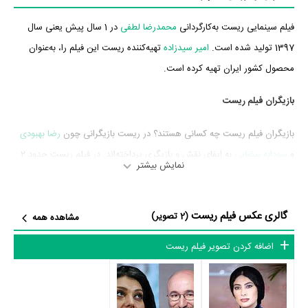
فیلم سینمایی ریست به‌کارگردانی
محمد‌رضا لطفی
در 1 سال پیش یعنی سال
1397 تولید شده است.
امیر سیدزاده
تهیه‌کننده ریست این فیلم را، به‌عنوان
محصول کشور ایران تهیه کرده است.
بازیگران فیلم ریست
بازیگران فیلم ریست چه کسانی هستند؟ در ریست بازیگرانی چون
رضا بهبودی
و
سودابه بیضایی
به ایفای نقش و بازیگری پرداخته‌اند. در فیلم ریست حدود 2
نمایش بیشتر
بازیگر جلوی دوربین رفته‌اند که از نظر تعداد بازیگران می‌توان ریست را یک اثر
کم‌بازیگر و با تعداد شخصیت‌های داستانی کم عنوان کرد.
گالری عکس فیلم ریست
(2 تصویر)
مشاهده همه
متوسط سن بازیگران ریست براساس میزان سنی که از آنها در دایرةالمعارف
اضافه کردن تصویر فیلم ریست
آنلاین سینما و تلویزیون یعنی
منظوم
ثبت شده، 43 سال است که نشان
می‌دهد بازیگران ریست عمدتا از میانسالان هستند.