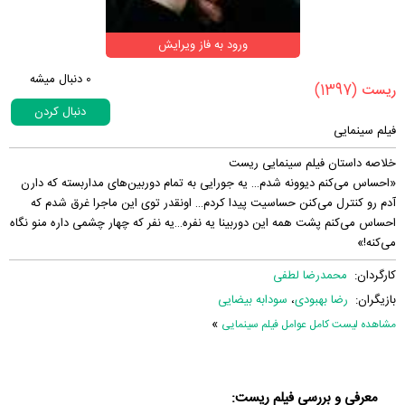
ورود به فاز ویرایش
0
دنبال میشه
(1397)
‏ریست‏
دنبال کردن
فیلم سینمایی
خلاصه داستان فیلم سینمایی ریست
«احساس می‌کنم دیوونه شدم… یه جورایی به تمام دوربین‌های مداربسته که دارن
آدم رو کنترل می‌کنن حساسیت پیدا کردم… اونقدر توی این ماجرا غرق شدم که
احساس می‌کنم پشت همه این دوربینا یه نفره…یه نفر که چهار چشمی داره منو نگاه
می‌کنه!»
کارگردان:
محمد‌رضا لطفی
بازیگران:
رضا بهبودی
،
سودابه بیضایی
»
مشاهده لیست کامل عوامل فیلم سینمایی
معرفی و بررسی فیلم ریست: