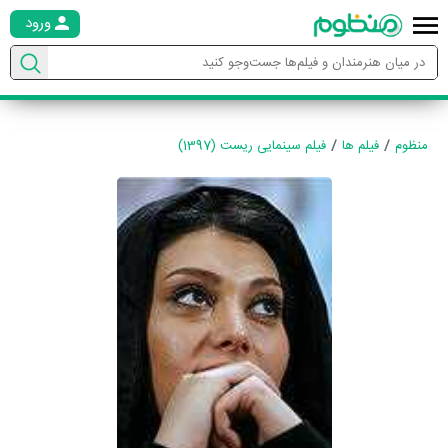
ورود
منظوم
فیلم ها
فیلم سینمایی ریست (1397)