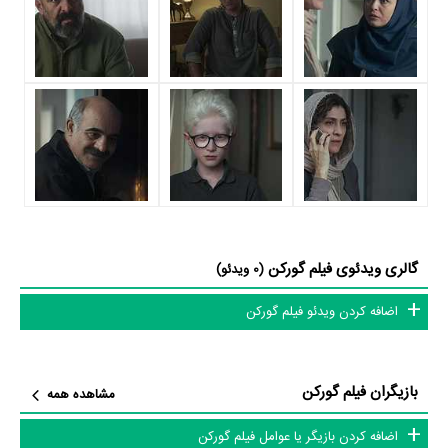
گورکن را یک اثر پربازیگر عنوان کرد. از این‌لحاظ کارگردانی فیلم گورکن باتوجه به
بازی گرفتن از این تعداد بازیگر و مدیریت آنها کار بسیار دشواری بوده است؛
باید بررسی کرد آیا
کاظم ملایی
به‌عنوان کارگردان و به‌عنوان بازیگردان و
همچنین تیم بازیگری گورکن توانسته‌اند در این زمینه موفق باشند و بازی‌های
درخشانی را نمایش دهند؟
از دیگر بازیگران فیلم گورکن می‌توان به
سیاوش چراغی‌پور
،
بهنوش بختیاری
،
مجتبی علیزاده
در نقش مامور دامپزشکی و
غلامعلی رضایی
در نقش شیشه بر
اشاره کرد.
متوسط سن بازیگران گورکن براساس میزان سنی که از آنها در دایرةالمعارف
گالری ویدئوی فیلم گورکن
(0 ویدئو)
آنلاین سینما و تلویزیون یعنی
منظوم
ثبت شده، 52 سال است که نشان
اضافه کردن ویدئو فیلم گورکن
می‌دهد بازیگران گورکن عمدتا از میانسالان هستند.
داستان فیلم گورکن
بازیگران فیلم گورکن
مشاهده همه
از محتوا و داستان فیلم گورکن چقدر اطلاع دارید؟ فیلم‌نامه گورکن توسط
کاظم
اضافه کردن بازیگر یا عوامل فیلم گورکن
ملایی
نوشته شده است.