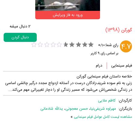
ورود به فاز ویرایش
2
دنبال میشه
(1398)
‏گورکن‏
دنبال کردن
0
4.7
رای شما:
/
10
بر اساس رای
9
کاربر
فیلم سینمایی
درام
خلاصه داستان فیلم سینمایی گورکن
زنی به نام سوده شریف‌زادگان درست در آستانه ازدواج مجدد درگیر چالشی اساسی
در زندگی شخصی‌اش می‌شود که مسیر زندگی او را دچار تغییراتی مهم می‌کند...
کارگردان:
کاظم ملایی
بازیگران:
مهراوه شریفی‌نیا
،
حسن معجونی
،
یدالله شادمانی
»
مشاهده لیست کامل عوامل فیلم سینمایی