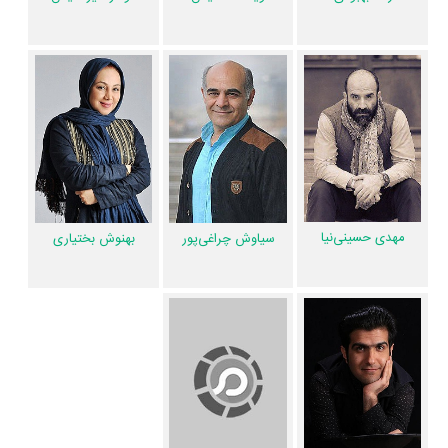
گوهر خیراندیش
،
مهدی حسینی‌نیا
،
سیاوش چراغی‌پور
،
بهنوش بختیاری
و
غلامعلی رضایی
را در این اثر تجربه کرده است. در میان بازیگران گورکن نیز 30
همکاریِ اول رخ داده، به‌عبارت دیگر در این فیلم میان هر یک از 11 بازیگر با
یکدیگر یک رابطه همکاری شکل گرفته که 30 همکاری برای اولین‌مرتبه در
گورکن رخ داده است. مانند:
مهراوه شریفی‌نیا
و
یدالله شادمانی
،
حسن معجونی
و
گوهر خیراندیش
،
رضا بهبودی
و
ویشکا آسایش
،
مهدی حسینی‌نیا
و
مجتبی
علیزاده
،
بهنوش بختیاری
و
غلامعلی رضایی
.
عوامل تولید و بازیگران گورکن در اینستاگرام نیز فعال هستند و مجموع میزان
مهدی حسینی‌نیا
سیاوش چراغی‌پور
بهنوش بختیاری
فالوئرهای اینستاگرام 14 نفر از این هنرمندان به بیش از 17،296،024 نفر
می‌رسد. بنابراین گورکن ظرفیت مناسبی برای دوباره دیدن شدن در میان عموم
مردم و طرفداران این هنرمندان دارد.
عوامل فیلم گورکن
اگر از تصویربرداری فیلم گورکن خوشتان آمده و یا دوستش ندارید، بهتر است
بدانید مدیر فیلمبرداری آن
مجید گرجیان
بوده است. نظرتان درباره ضرباهنگ و