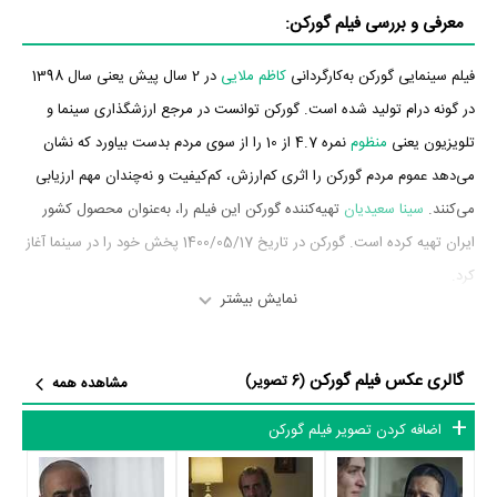
معرفی و بررسی فیلم گورکن:
فیلم سینمایی گورکن به‌کارگردانی
کاظم ملایی
در 2 سال پیش یعنی سال 1398
در گونه درام تولید شده است. گورکن توانست در مرجع ارزشگذاری سینما و
تلویزیون یعنی
منظوم
نمره 4.7 از 10 را از سوی مردم بدست بیاورد که نشان
می‌دهد عموم مردم گورکن را اثری کم‌ارزش، کم‌کیفیت و نه‌چندان مهم ارزیابی
می‌کنند.
سینا سعیدیان
تهیه‌کننده گورکن این فیلم را، به‌عنوان محصول کشور
ایران تهیه کرده است. گورکن در تاریخ 1400/05/17 پخش خود را در سینما آغاز
کرد.
نمایش بیشتر
بازیگران فیلم گورکن
گالری عکس فیلم گورکن
بازیگران فیلم گورکن چه کسانی هستند؟ در گورکن بازیگرانی چون
مهراوه
(6 تصویر)
مشاهده همه
شریفی‌نیا
،
حسن معجونی
،
یدالله شادمانی
،
رضا بهبودی
،
ویشکا آسایش
،
گوهر
اضافه کردن تصویر فیلم گورکن
خیراندیش
و
مهدی حسینی‌نیا
به ایفای نقش و بازیگری پرداخته‌اند. در فیلم
گورکن حدود 11 بازیگر جلوی دوربین رفته‌اند که از نظر تعداد بازیگران می‌توان