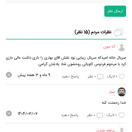
ارسال نظر
نظرات مردم (
15
نظر)
آنا جون
سریال خانه امیدکه سریال زیبایی بود نقش اقای بهاری را بازی داشت عالی بازی
کرد با مرحوم فردوس کاویانی روحشون شاد یادشان گرامی
9 ماه و 3 هفته پیش
1
لایک
0
نظر
پاسخ دهید
منم
خدا رحمتت کنه
1404/03/07
0
لایک
0
نظر
پاسخ دهید
پرهام عابدی