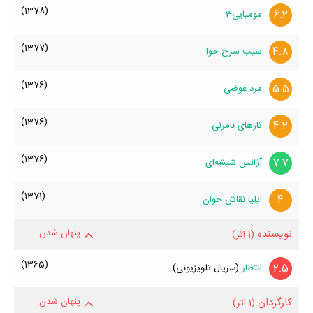
(1378)
6.2
مومیایی3
(1377)
4.8
سیب سرخ حوا
(1376)
5.5
مرد عوضی
(1376)
4.2
تارهای نامرئی
(1376)
7.7
آژانس شیشه‌ای
(1371)
4
ایلیا نقاش جوان
نویسنده
پنهان شدن
(1 اثر)
(1365)
2.5
انتظار
(سریال تلویزیونی)
کارگردان
پنهان شدن
(1 اثر)