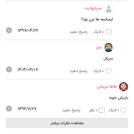
سربازولایت
لیسانسه ها چی بود؟
1397/04/22
0
لایک
پاسخ دهید
منم
سریال
1404/03/07
0
لایک
پاسخ دهید
طاها مزینانی
بازیش خوبه
1396/11/27
1
لایک
0
نظر
پاسخ دهید
مشاهده نظرات بیشتر