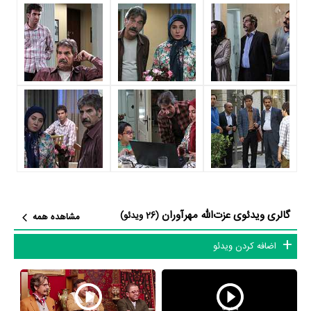
لیسانسه‌ها
نقش مهمی بازی کرده است که توانست با مهارت خود، آن
نقش و همچنین خودش را میان مخاطبان تلویزیون مطرح کند. او در این
سریال با
سروش صحت
همکاری داشته است. عزت‌الله مهرآوران توانست با
بازی در
سریال لیسانسه‌ها
تجربه بازیگری موفقی برای خود رقم بزند و
همکاری در کنار بازیگرانی نظیر
امیرحسین رستمی
،
هوتن شکیبا
،
امیر
کاظمی
و
متین ستوده
بر تجارب او افزود.
عزت‌الله مهرآوران علاوه‌بر
سریال لیسانسه‌ها
، سال 1390 در 62 سالگی در
سریال وضعیت سفید
نیز بازی کرده است. عزت‌الله مهرآوران این‌بار با
حمید
نعمت‌الله
یعنی کارگردان
سریال وضعیت سفید
و هنرمندانی چون
عرفان
ابراهیمی
،
مونا احمدی
،
یونس غزالی
و
افسانه بایگان
همکاری داشت.
گالری ویدئوی عزت‌الله مهرآوران
(26 ویدئو)
مشاهده همه
با اینکه عزت‌الله مهرآوران را بیشتر بعنوان بازیگر می‌شناسیم، اما در
اضافه کردن ویدئو
حرفه‌های دیگر نیز فعال بوده است. عزت‌الله مهرآوران علاوه‌بر بازیگر به‌عنوان
نویسنده و کارگردان نیز در سینما و تلویزیون فعالیت داشته است. مهم‌ترین
اثر عزت‌الله مهرآوران در حرفه‌ی نویسنده،
سریال انتظار
است. مهم‌ترین اثر