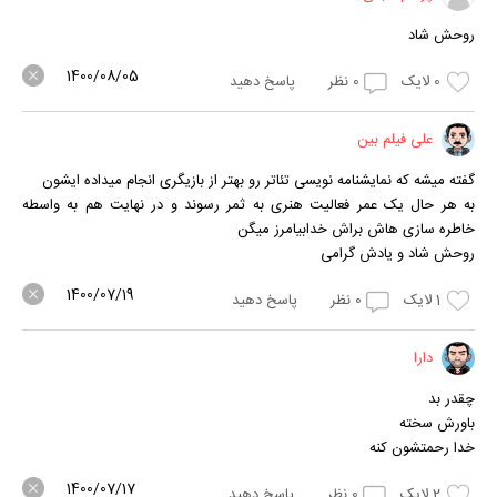
روحش شاد
1400/08/05
0
لایک
0
نظر
پاسخ دهید
علی فیلم بین
گفته میشه که نمایشنامه نویسی تئاتر رو بهتر از بازیگری انجام میداده ایشون
به هر حال یک عمر فعالیت هنری به ثمر رسوند و در نهایت هم به واسطه
خاطره سازی هاش براش خدابیامرز میگن
روحش شاد و یادش گرامی
1400/07/19
1
لایک
0
نظر
پاسخ دهید
دارا
چقدر بد
باورش سخته
خدا رحمتشون کنه
1400/07/17
2
لایک
0
نظر
پاسخ دهید