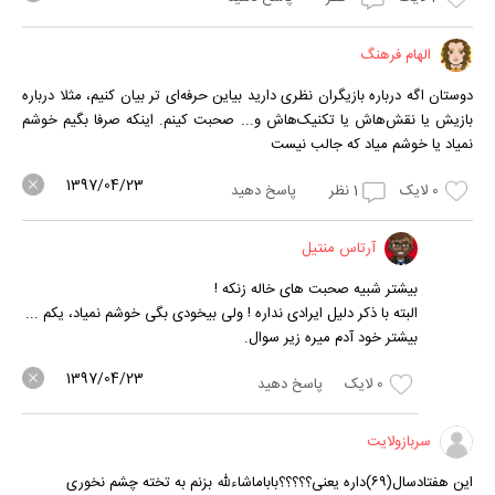
الهام فرهنگ
دوستان اگه درباره بازیگران نظری دارید بیاین حرفه‌ای تر بیان کنیم، مثلا درباره
بازیش یا نقش‌هاش یا تکنیک‌هاش و... صحبت کینم. اینکه صرفا بگیم خوشم
نمیاد یا خوشم میاد که جالب نیست
1397/04/23
0
لایک
1
نظر
پاسخ دهید
آرتاس منتیل
بیشتر شبیه صحبت های خاله زنکه !
البته با ذکر دلیل ایرادی نداره ! ولی بیخودی بگی خوشم نمیاد، یکم ...
بیشتر خود آدم میره زیر سوال.
1397/04/23
0
لایک
پاسخ دهید
سربازولایت
این هفتادسال(۶۹)داره یعنی؟؟؟؟؟باباماشاءلله بزنم به تخته چشم نخوری