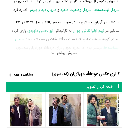
به جهان گشود. از مهم‌ترین آثار عزت‌الله مهرآوران می‌توان به بازیگری در
سریال لیسانسه‌ها
،
سریال وضعیت سفید
و
سریال دزد و پلیس
اشاره کرد.
عزت‌الله مهرآوران نخستین بار در سینما حضور یافته و سال 1371 در 43
سالگی در
فیلم ایلیا نقاش جوان
به کارگردانی
ابوالحسن داوودی
بازی کرده
است. گرچه موفقیت این اثر نسبت به آثار شاخص بعدیش مانند
سریال
لیسانسه‌ها
، بیشتر نبود اما تجربه خوبی برای عزت‌الله مهرآوران محسوب
نمایش بیشتر
می‌شود و همکاری با هنرمندانی همچون
عمار دهقانی
،
رضا خندان
،
رضا
کرم‌رضایی
و
رضا کیانیان
را تجربه کرد.
گالری عکس عزت‌الله مهرآوران
(18 تصویر)
مشاهده همه
عزت‌الله مهرآوران در سال 1395 دوره‌ی پرتلاشی را در عرصه سینما و
تلویزیون گذراند و در اثر مهمی بازی کرده است. اثر مهم عزت‌الله مهرآوران
اضافه کردن تصویر
در این سال، بازیگری در
سریال لیسانسه‌ها
به کارگردانی
سروش صحت
محسوب می‌شود.
شاید یکی از مهم‌ترین بخش‌های بیوگرافی عزت‌الله مهرآوران بازی در
سریال
لیسانسه‌ها
بوده است. عزت‌الله مهرآوران سال 1395 در 67 سالگی در
سریال