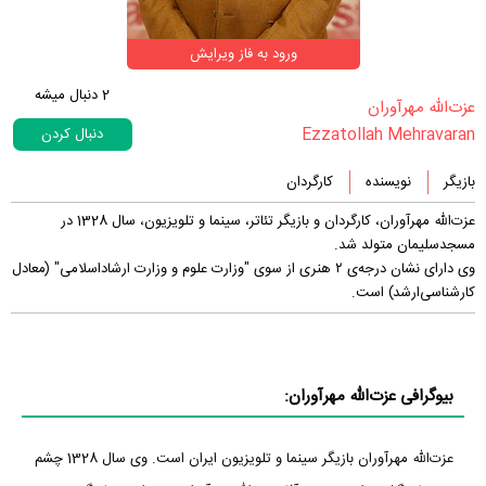
ورود به فاز ویرایش
2
دنبال میشه
‏عزت‌الله مهرآوران‏
Ezzatollah Mehravaran
دنبال کردن
بازیگر
نویسنده
کارگردان
عزت‌الله مهرآوران، کارگردان و بازیگر تئاتر، سینما و تلویزیون، سال 1328 در
مسجدسلیمان متولد شد.
وی دارای نشان درجه‌ی ۲ هنری از سوی "وزارت علوم و وزارت ارشاداسلامی" (معادل
کارشناسی‌ارشد) است.
بیوگرافی عزت‌الله مهرآوران:
عزت‌الله مهرآوران بازیگر سینما و تلویزیون ایران است. وی سال 1328 چشم