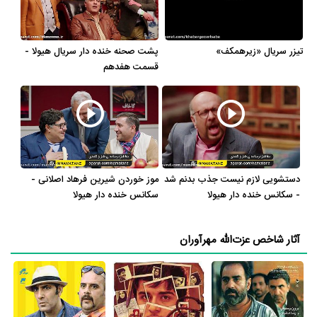
عزت‌الله مهرآوران در حرفه‌ی کارگردان،
سریال انتظار
است.
در این سال‌ها عزت‌الله مهرآوران با هنرمندان بسیاری تجربه‌ی کار داشته
تیزر سریال «زیرهمکف»
پشت صحنه خنده دار سریال هیولا -
است اما جالب است بدانید که در میان بازیگران امیرحسین رستمی با 5
قسمت هفدهم
مرتبه، پرویز پرستویی با 4 مرتبه، امیر کاظمی با 3 مرتبه، بهنام تشکر با 3
مرتبه و محمود‌ پاک‌نیت با 3 مرتبه بیشترین همکاری را با عزت‌الله مهرآوران
داشته‌اند.
یکی از ویژگی‌های حرفه‌ای بیوگرافی عزت‌الله مهرآوران آن هست که در مدت
زمان بازیگری خود، هم در تلویزیون و هم در سینما بازی کرده است.
دستشویی لازم نیست جذب بدنم شد
موز خوردن شیرین فرهاد اصلانی -
- سکانس خنده دار هیولا
سکانس خنده دار هیولا
عزت‌الله مهرآوران را باید بیشتر بازیگر تلویزیون بدانیم چرا که 55% آثار وی
تلویزیونی و 45% آثارش سینمایی است. در واقع عزت‌الله مهرآوران از
آثار شاخص عزت‌الله مهرآوران
مجموع 22 اثری که در کارنامه دارد، در 12 اثر در تلویزیون با نام‌های
سریال
افسانه هزار پایان
،
سریال ستارخان
،
سریال ایراندخت
،
سریال لیسانسه‌ها 2
،
سریال لیسانسه‌ها
،
سریال خروس
،
سریال دزد و پلیس
،
سریال وضعیت
سفید
،
سریال مسیر انحرافی
،
سریال حرفه‌ای‌ها
،
سریال ارث‌بابام
و
سریال