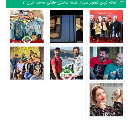
اضافه کردن تصویر سریال شبکه نمایش خانگی ساخت ایران 3
مدیریت آنها کار بسیار دشواری بوده است؛ باید بررسی کرد آیا
بهمن گودرزی
به‌عنوان کارگردان و به‌عنوان بازیگردان و همچنین تیم بازیگری ساخت ایران 3
توانسته‌اند در این زمینه موفق باشند و بازی‌های درخشانی را نمایش دهند؟
از دیگر بازیگران سریال ساخت ایران 3 می‌توان به
بهرنگ علوی
،
مینا وحید
،
غلامرضا نیکخواه
،
آناهیتا درگاهی
،
محمدرضا صولتی
،
بردیا گودرزی
،
نوشین
تبریزی
و
الهام کردا
اشاره کرد.
داستان سریال ساخت ایران 3
از محتوا و داستان سریال ساخت ایران 3 چقدر اطلاع دارید؟ فیلم‌نامه ساخت
ایران 3 توسط
شهاب مهربان
و
احسان لطفیان
نوشته شده است.
در خلاصه داستانی که یا از سوی تیم رسانه‌ای اثر و یا توسط دیگر رسانه‌ها درباره
داستان ساخت ایران 3 منتشر شده است، می‌خوانیم: «غلام در جنوب ایران
غواص است. یک روز ستاره که بدهی سنگینی بالا آورده و ظلی حکم جلب او را
گرفته، از غلام کمک می‌خواهد. غلام برای حل مشکل ستاره از مرتضی کمک