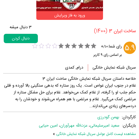
ورود به فاز ویرایش
3
دنبال میشه
(1400)
‏ساخت ایران 3‏
دنبال کردن
0
5.9
رای شما:
/
10
بر اساس رای
9
کاربر
سریال شبکه نمایش خانگی
درام, کمدی
خلاصه داستان سریال شبکه نمایش خانگی ساخت ایران 3
غلام در جنوب ایران غواص است. یک روز ستاره که بدهی سنگینی بالا آورده و ظلی
حکم جلب او را گرفته، از غلام کمک می‌خواهد. غلام برای حل مشکل ستاره از
مرتضی کمک می‌گیرد. غلام و مرتضی با هم همراه می‌شوند و خودشان را به
دردسرهای زیادی می‌اندازند…
کارگردان:
بهمن گودرزی
بازیگران:
سعید امیرسلیمانی
،
عزت‌الله مهرآوران
،
امین حیایی
»
مشاهده لیست کامل عوامل سریال شبکه نمایش خانگی