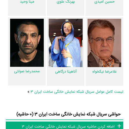
حسین امیدی
بهرنگ علوی
مینا وحید
توسط پژوهشگران و مردم ثبت شده است؛ در بخش گالری عکس و پوستر
سریال ساخت ایران 3 7 عدد، گردآوری و درج شده است. همچنین تاکنون در
بخش‌های ویدئو و تیزر سریال ساخت ایران 3، حواشی سریال ساخت ایران 3،
دیالوگ برتر سریال ساخت ایران 3، سوتی سریال ساخت ایران 3 و نقد سریال
ساخت ایران 3 هنوز موردی ثبت نشده است. قطعا ما و شما به این حد قانع
نیستیم؛ باید به‌کمک علاقمندان فیلم، سریال و تئاتر، این دایرة‌المعارف آنلاین و
بانک اطلاعات هنرمندان و آثار سینما، تلویزیون و تئاتر را کامل و کامل‌تر کنیم.
محمدرضا صولتی
غلامرضا نیکخواه
آناهیتا درگاهی
لیست کامل عوامل سریال شبکه نمایش خانگی ساخت ایران 3
»
حواشی سریال شبکه نمایش خانگی ساخت ایران 3 (0 حاشیه)
اضافه کردن حاشیه سریال شبکه نمایش خانگی ساخت ایران 3