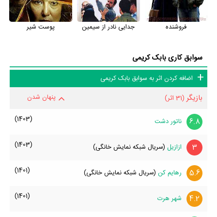
فروشنده
جدایی نادر از سیمین
پوست شیر
سوابق کاری بابک کریمی
اضافه کردن اثر به سوابق بابک کریمی
بازیگر
پنهان شدن
(31 اثر)
(1403)
6.8
ناتور دشت
(1403)
3
ازازیل
(سریال شبکه نمایش خانگی)
(1401)
5.6
رهایم کن
(سریال شبکه نمایش خانگی)
(1401)
4.2
شهر هرت