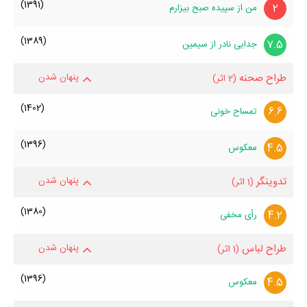
(1391)
2
من از سپیده صبح بیزارم
(1389)
7.5
جدایی نادر از سیمین
طراح صحنه
پنهان شدن
(2 اثر)
(1402)
6.6
تمساح خونی
(1396)
4.5
معکوس
تدوینگر
پنهان شدن
(1 اثر)
(1380)
4.2
رأی مخفی
طراح لباس
پنهان شدن
(1 اثر)
(1396)
4.5
معکوس