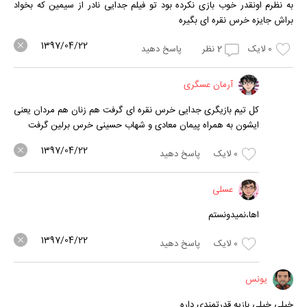
به نظرم اونقدر خوب بازی نکرده بود تو فیلم جدایی نادر از سیمین که بخواد
براش جایزه خرس نقره ای بگیره
1397/04/22
0
لایک
2
نظر
پاسخ دهید
آرمان عسگری
کل تیم بازیگری جدایی خرس نقره ای گرفت هم زنان هم مردان یعنی
ایشون به همراه پیمان معادی و شهاب حسینی خرس برلین گرفت
1397/04/22
0
لایک
پاسخ دهید
عسلی
اها،نمیدونستم
1397/04/22
0
لایک
پاسخ دهید
یونس
خیلی خیلی بازیه قدرتمندی داره