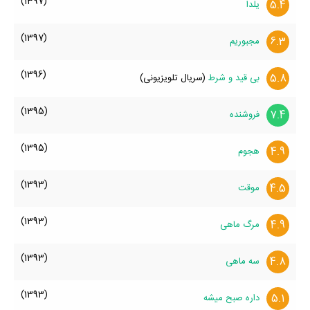
(1397)
5.4
یلدا
(1397)
6.3
مجبوریم
(1396)
5.8
بی قید و شرط
(سریال تلویزیونی)
(1395)
7.4
فروشنده
(1395)
4.9
هجوم
(1393)
4.5
موقت
(1393)
4.9
مرگ ماهی
(1393)
4.8
سه ماهی
(1393)
5.1
داره صبح میشه