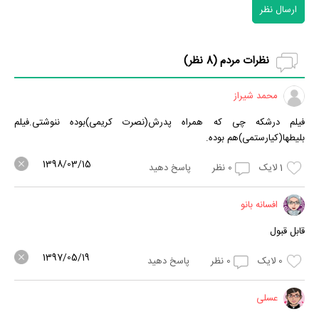
ارسال نظر
نظرات مردم (
8
نظر)
محمد شیراز
فیلم درشکه چی که همراه پدرش(نصرت کریمی)بوده ننوشتی.فیلم
بلیطها(کیارستمی)هم بوده.
1398/03/15
1
لایک
0
نظر
پاسخ دهید
افسانه بانو
قابل قبول
1397/05/19
0
لایک
0
نظر
پاسخ دهید
عسلی