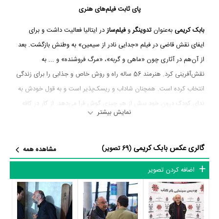
پای ثابت فیلم‌های هنری
بابک کریمی
به‌عنوان
تدوینگر
و
فیلم‌ساز
در ایتالیا فعالیت داشت و برای
ایفای نقش قاضی در فیلم «جدایی نادر از سیمین» به وطنش بازگشت. بعد
از آن‌هم در آثاری چون «ماهی و گربه»، «مرگ فروشنده» و ... به
نقش‌آفرینی کرد. هنرمند 56 ساله راه و روش خاص و جذابی را برای زندگی
انتخاب کرده است. همچنان شاداب و ریسک‌پذیر است و به قول خودش به
ندای کودک درون خود بیش از هر چیزی گوش فرا می‌دهد. از کار در کافه
نمایش بیشتر
مسعودیه به‌عنوان پیشخدمت تا سفر کردن با موتور بزرگ آبی، بس است
برای آشنایی به سبک منحصربه‌فرد زندگی او.
گالری عکس بابک کریمی
(69 تصویر)
مشاهده همه
اضافه کردن تصویر
از رم تا تهران
بابک کریمی بیستم آبان 1339 در
پراگ
(پایتخت جمهوری چک) متولد
شد. پدرش
نصرت کریمی
از سینماگران مشهور است و تا اواخر دهه 80 نیز