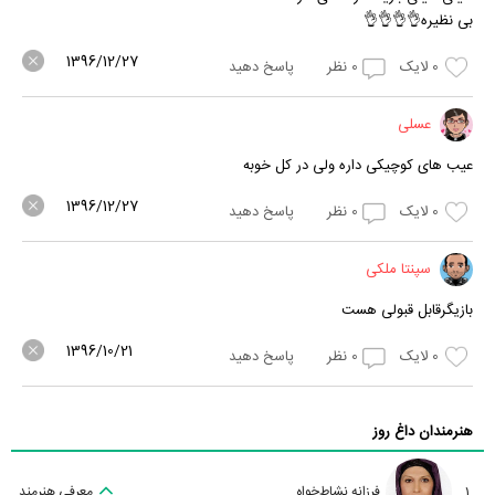
بی نظیره👌👌👌👌
1396/12/27
0
لایک
0
نظر
پاسخ دهید
عسلی
عیب های کوچیکی داره ولی در کل خوبه
1396/12/27
0
لایک
0
نظر
پاسخ دهید
سپنتا ملکی
بازیگرقابل قبولی هست
1396/10/21
0
لایک
0
نظر
پاسخ دهید
هنرمندان داغ روز
1
فرزانه نشاط‌خواه
معرفی هنرمند