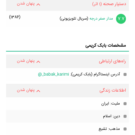
دستیار صحنه
پنهان شدن
(1 اثر)
(1386)
7.7
مدار صفر درجه
(سریال تلویزیونی)
مشخصات بابک کریمی
راه‌های ارتباطی
پنهان شدن
آدرس اینستاگرام (بابک کریمی):
babak_karimi_@
اطلاعات زندگی
پنهان شدن
ملیت: ایران
دین: اسلام
مذهب: تشیع