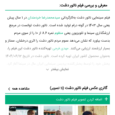
معرفی و بررسی فیلم ناتور دشت:
فیلم سینمایی ناتور دشت به‌کارگردانی
سیدمحمدرضا خردمندان
در 1 سال پیش
یعنی سال 1403 در گونه درام تولید شده است. ناتور دشت توانست در مرجع
ارزشگذاری سینما و تلویزیون یعنی
منظوم
نمره 8.6 از 10 را از سوی مردم
بدست بیاورد که نشان می‌دهد عموم مردم ناتور دشت را اثری درخشان، ممتاز و
بسیار ارزشمند ارزیابی می‌کنند.
مهدی فرجی
تهیه‌کننده ناتور دشت این فیلم را،
به‌عنوان محصول کشور ایران تهیه کرده است. ناتور دشت در تاریخ 1404/06/12
پخش خود را توسط پخش‌کننده پردیس سینمایی ایران مال در سینما آغاز کرد.
نمایش بیشتر
بازیگران فیلم ناتور دشت
گالری عکس فیلم ناتور دشت
بازیگران فیلم ناتور دشت چه کسانی هستند؟ در ناتور دشت بازیگرانی چون
(11 تصویر)
مشاهده همه
سیدعلی صالحی
،
سعید آقاخانی
،
بابک کریمی
،
هادی حجازی‌فر
،
شبنم قربانی
،
اضافه کردن تصویر فیلم ناتور دشت
میرسعید مولویان
و
علی صالحی
به ایفای نقش و بازیگری پرداخته‌اند. در فیلم
ناتور دشت حدود 7 بازیگر جلوی دوربین رفته‌اند که از نظر تعداد بازیگران