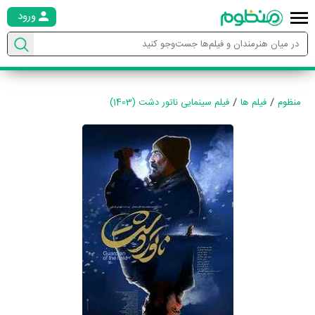
ورود
منظوم
فیلم ها
فیلم سینمایی ناتور دشت (1403)