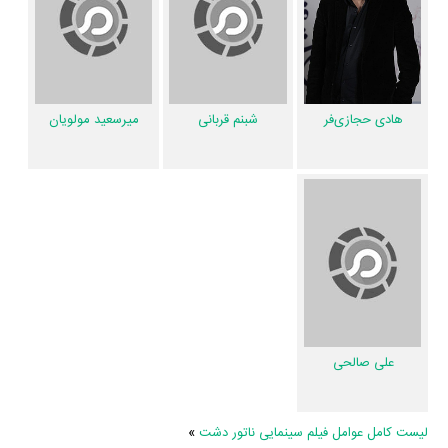
در مجموع بیش از 11 نفر در تولید فیلم ناتور دشت نقش داشته‌اند و هر یک از
آنها در
منظوم
یک صفحه اختصاصی دارند.
هادی حجازی‌فر
شبنم قربانی
میرسعید مولویان
اطلاعات فیلم ناتور دشت
کاربران نیز در 1 لیست از فیلم ناتور دشت یاد کرده‌اند.
تاکنون در صفحه اختصاصی فیلم ناتور دشت در
منظوم
اطلاعات بسیاری توسط
پژوهشگران و مردم ثبت شده است؛ در بخش گالری عکس و پوستر فیلم ناتور
دشت 11 عدد، گردآوری و درج شده است. همچنین تاکنون در بخش‌های ویدئو
و تیزر فیلم ناتور دشت، حواشی فیلم ناتور دشت، دیالوگ برتر فیلم ناتور دشت،
سوتی فیلم ناتور دشت و نقد فیلم ناتور دشت هنوز موردی ثبت نشده است.
قطعا ما و شما به این حد قانع نیستیم؛ باید به‌کمک علاقمندان فیلم، سریال و
علی صالحی
تئاتر، این دایرة‌المعارف آنلاین و بانک اطلاعات هنرمندان و آثار سینما، تلویزیون
و تئاتر را کامل و کامل‌تر کنیم.
لیست کامل عوامل فیلم سینمایی ناتور دشت
»