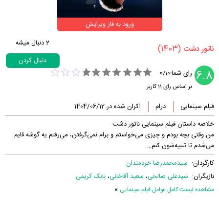
ورود به فاز ویرایش
2
دنبال میشه
(1403)
‏ناتور دشت‏
دنبال کردن
0
6.8
رای شما:
/
10
بر اساس رای
11
کاربر
فیلم سینمایی
درام
اکران شده در 1404/06/12
خلاصه داستان فیلم سینمایی ناتور دشت
من وقتی بچه بودم و چیزی می‌خواستم و برام نمی‌گرفتن، می‌رفتم یه گوشه قایم
می‌شدم تا تنبیه‌شون کنم…
کارگردان:
سیدمحمدرضا خردمندان
بازیگران:
سیدعلی صالحی
،
سعید آقاخانی
،
بابک کریمی
»
مشاهده لیست کامل عوامل فیلم سینمایی