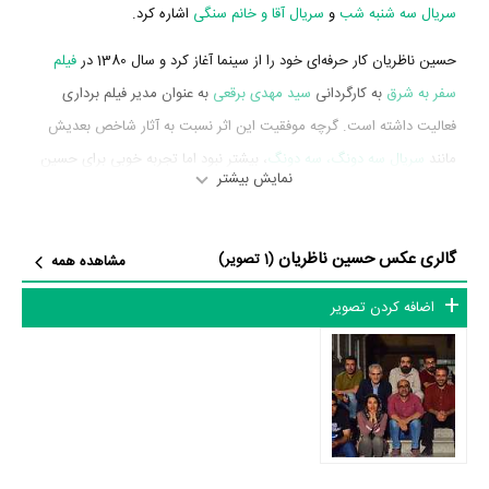
سریال سه شنبه شب
و
سریال آقا و خانم سنگی
اشاره کرد.
حسین ناظریان کار حرفه‌ای خود را از سینما آغاز کرد و سال 1380 در
فیلم
سفر به شرق
به کارگردانی
سید مهدی برقعی
به عنوان مدیر فیلم برداری
فعالیت داشته است. گرچه موفقیت این اثر نسبت به آثار شاخص بعدیش
مانند
سریال سه دونگ، سه دونگ
، بیشتر نبود اما تجربه خوبی برای حسین
نمایش بیشتر
ناظریان محسوب می‌شود و همکاری با هنرمندانی همچون
ایمان الله‌ورن
،
علی آزادنیا
،
محمد سادات ابهری
و
حسن رضایی
را تجربه کرد.
گالری عکس حسین ناظریان
(1 تصویر)
مشاهده همه
حسین ناظریان در سال 1390 دوره‌ی پرتلاشی را در عرصه سینما و تلویزیون
گذراند و در تولید اثر مهمی حضور داشته است. اثر مهم حسین ناظریان در
اضافه کردن تصویر
این سال، فعالیت در
سریال سه دونگ، سه دونگ
به کارگردانی
شاهد
احمدلو
محسوب می‌شود.
شاید یکی از مهم‌ترین بخش‌های بیوگرافی حسین ناظریان فعالیت در
سریال
سه دونگ، سه دونگ
بوده است. حسین ناظریان سال 1390
سریال سه
دونگ، سه دونگ
به عنوان مدیر فیلم برداری فعالیت داشته است که