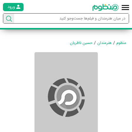
ورود
منظوم
هنرمندان
حسین ناظریان