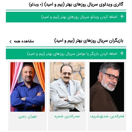
سریال روزهای بهتر (بیم و امید) و کارنامه فعالیت کارگردان و بازیگران
گالری ویدئوی سریال روزهای بهتر (بیم و امید)
(0 ویدئو)
از نظر تاریخچه فعالیت کارگردان و بازیگران سریال روزهای بهتر (بیم و امید) نیز
اضافه کردن ویدئو سریال روزهای بهتر (بیم و امید)
آمارها و نکات جذابی را می‌توان بیان کرد. براساس آمارها سریال روزهای بهتر
(بیم و امید) به طور متوسط فعالیت 24ام بازیگران این اثر است.
بازیگران سریال روزهای بهتر (بیم و امید)
مشاهده همه
1 تن از بازیگران روزهای بهتر (بیم و امید)، اولین فعالیت جدی بازیگری خود را
در این اثر تجربه کرده است، در واقع در روزهای بهتر (بیم و امید) 1 سریال اولی
اضافه کردن بازیگر یا عوامل سریال روزهای بهتر (بیم و امید)
بوده است:
کاملیا ابراهیمی
.
همچنین
داوود بیدل
کارگردان روزهای بهتر (بیم و امید) اولین همکاری خود با
بازیگرانی چون
فخرالدین صدیق‌شریف
،
صدرالدین شجره
،
مهران رجبی
،
فریبا
طالبی
،
مهروز ناصرشریف
،
نیما راد
،
مهدی علیپور
و
مریم فتحی
را در این اثر
تجربه کرده است. در میان بازیگران روزهای بهتر (بیم و امید) نیز 47 همکاریِ
اول رخ داده، به‌عبارت دیگر در این سریال میان هر یک از 11 بازیگر با یکدیگر
یک رابطه همکاری شکل گرفته که 47 همکاری برای اولین‌مرتبه در روزهای بهتر
فخرالدین صدیق‌شریف
صدرالدین شجره
مهران رجبی
(بیم و امید) رخ داده است. مانند:
فخرالدین صدیق‌شریف
و
مهری آل‌آقا
،
صدرالدین شجره
و
مهران رجبی
،
فریبا طالبی
و
مهروز ناصرشریف
،
نیما راد
و