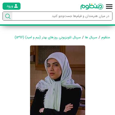
ورود
منظوم
سریال ها
سریال تلویزیونی روزهای بهتر (بیم و امید) (1396)