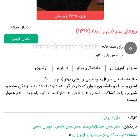
ورود به فاز ویرایش
0
دنبال میشه
(1396)
‏روزهای بهتر (بیم و امید)‏
دنبال کردن
0
0
رای شما:
/
10
بر اساس رای
0
کاربر
سریال تلویزیونی
خانوادگی, درام
آی‌فیلم
آرشیوی
خلاصه داستان سریال تلویزیونی روزهای بهتر (بیم و امید)
امین و سارا دو دانشجوی جوان که دل در گرو هم دارند، آماده اند تا زندگی ساده و
شیرینی را در کشاکش سختی ها و تلخی ها آغاز کنند اما این راه چندان هم هموار
نیست...
کارگردان:
داوود بیدل
بازیگران:
فخرالدین صدیق‌شریف
،
صدرالدین شجره
،
مهران رجبی
»
مشاهده لیست کامل عوامل سریال تلویزیونی