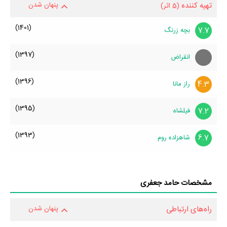
تهیه کننده
پنهان شدن
(5 اثر)
(1401)
7.7
بچه زرنگ
(1397)
انقراض
(1396)
4.3
راز مانا
(1395)
7.2
فیلشاه
(1393)
6.7
شاهزاده روم
مشخصات حامد جعفری
راه‌های ارتباطی
پنهان شدن