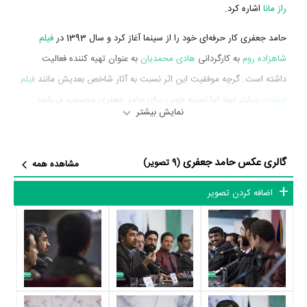
راز مانا
اشاره کرد.
حامد جعفری کار حرفه‌ای خود را از سینما آغاز کرد و سال 1393 در
فیلم
شاهزاده روم
به کارگردانی
هادی محمدیان
به عنوان تهیه کننده فعالیت
داشته است. گرچه موفقیت این اثر نسبت به آثار شاخص بعدیش مانند
فیلم
فیلشاه
، بیشتر نبود اما تجربه خوبی برای حامد جعفری محسوب می‌شود.
نمایش بیشتر
حامد جعفری در سال 1395 دوره‌ی پرتلاشی را در عرصه سینما و تلویزیون
گذراند و در تولید اثر مهمی حضور داشته است. اثر مهم حامد جعفری در
گالری عکس حامد جعفری
(9 تصویر)
مشاهده همه
این سال، فعالیت در
فیلم فیلشاه
به کارگردانی
هادی محمدیان
محسوب
می‌شود.
اضافه کردن تصویر
شاید یکی از مهم‌ترین بخش‌های بیوگرافی حامد جعفری فعالیت در
فیلم
فیلشاه
بوده است. حامد جعفری سال 1395
فیلم فیلشاه
به عنوان تهیه
کننده فعالیت داشته است که توانست با مهارتش، جای خود را میان اهالی
فضای سینما مطرح کند. حامد جعفری توانست با فعالیت در
فیلم فیلشاه
تجربه حرفه‌ای موفقی برای خود رقم بزند و همکاری در کنار بازیگران بزرگ و