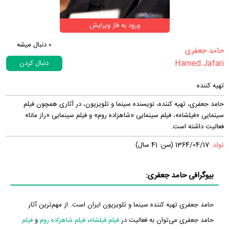
ورود به فاز ویرایش
0
دنبال میشه
‏حامد جعفری‏
Hamed Jafari
دنبال کردن
تهیه کننده
حامد جعفری، تهیه کننده، نویسنده سینما و تلویزیون، در آثاری همچون فیلم
سینمایی «فیلشاه»، فیلم سینمایی «شاهزاده روم» و فیلم سینمایی «راز مانا»
فعالیت داشته است.
تولد:
1364/04/17 (سن: 41 سال)
بیوگرافی حامد جعفری:
حامد جعفری تهیه کننده سینما و تلویزیون ایران است. از مهم‌ترین آثار
حامد جعفری می‌توان به فعالیت در
فیلم فیلشاه
،
فیلم شاهزاده روم
و
فیلم