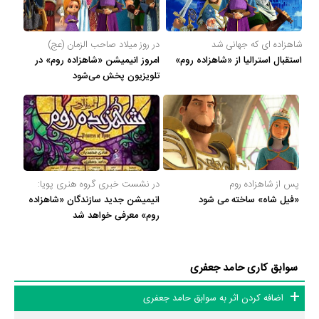
شاهزاده ای که جهانی شد
در روز میلاد صاحب الزمان (عج)
استقبال استرالیا از «شاهزاده روم»
امروز انیمیشن «شاهزاده روم» در
تلویزیون پخش می‌شود
پس از شاهزاده روم
در نشست خبری گروه هنری پویا:
«فیل شاه» ساخته می شود
انیمیشن جدید سازندگان «شاهزاده
روم» معرفی خواهد شد
سوابق کاری حامد جعفری
اضافه کردن اثر به سوابق حامد جعفری