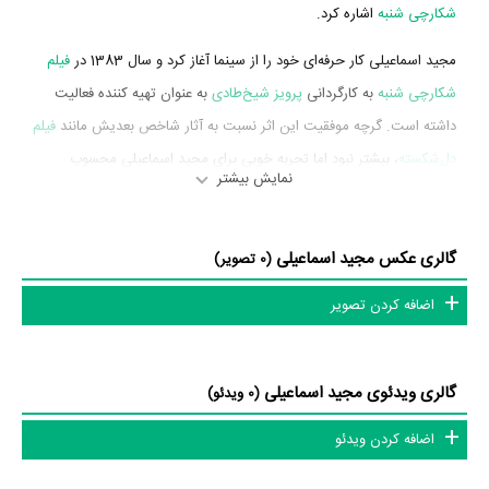
شکارچی شنبه
اشاره کرد.
مجید اسماعیلی کار حرفه‌ای خود را از سینما آغاز کرد و سال 1383 در
فیلم
شکارچی شنبه
به کارگردانی
پرویز شیخ‌طادی
به عنوان تهیه کننده فعالیت
داشته است. گرچه موفقیت این اثر نسبت به آثار شاخص بعدیش مانند
فیلم
دل‌شکسته
، بیشتر نبود اما تجربه خوبی برای مجید اسماعیلی محسوب
نمایش بیشتر
می‌شود و همکاری با هنرمندانی همچون
علی نصیریان
،
امیر‌یل ارجمند
،
دارین حمزه
و
محمدمهدی فقیه
را تجربه کرد.
گالری عکس مجید اسماعیلی
(0 تصویر)
مجید اسماعیلی در سال 1387 دوره‌ی پرتلاشی را در عرصه سینما و
تلویزیون گذراند و در تولید اثر مهمی حضور داشته است. اثر مهم مجید
اضافه کردن تصویر
اسماعیلی در این سال، فعالیت در
فیلم دل‌شکسته
به کارگردانی
علی
روئین‌تن
محسوب می‌شود.
گالری ویدئوی مجید اسماعیلی
(0 ویدئو)
شاید یکی از مهم‌ترین بخش‌های بیوگرافی مجید اسماعیلی فعالیت در
فیلم
اضافه کردن ویدئو
دل‌شکسته
بوده است. مجید اسماعیلی سال 1387
فیلم دل‌شکسته
به عنوان
تهیه کننده فعالیت داشته است که توانست با مهارتش، جای خود را میان