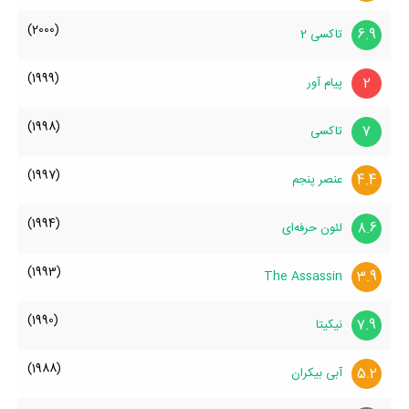
(2000)
6.9
تاکسی 2
(1999)
2
پیام آور
(1998)
7
تاکسی
(1997)
4.4
عنصر پنجم
(1994)
8.6
لئون حرفه‌ای
(1993)
3.9
The Assassin
(1990)
7.9
نیکیتا
(1988)
5.2
آبی بیکران