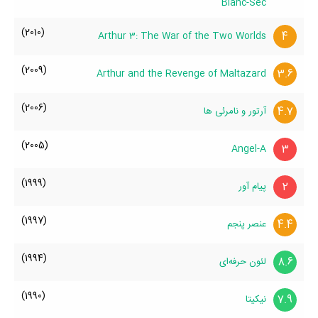
Blanc-Sec
(2010)
4
Arthur 3: The War of the Two Worlds
(2009)
3.6
Arthur and the Revenge of Maltazard
(2006)
4.7
آرتور و نامرئی ها
(2005)
3
Angel-A
(1999)
2
پیام آور
(1997)
4.4
عنصر پنجم
(1994)
8.6
لئون حرفه‌ای
(1990)
7.9
نیکیتا