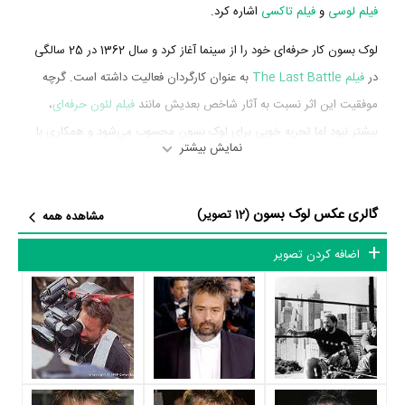
فیلم لوسی
و
فیلم تاکسی
اشاره کرد.
لوک بسون کار حرفه‌ای خود را از سینما آغاز کرد و سال 1362 در 25 سالگی
در
فیلم The Last Battle
به عنوان کارگردان فعالیت داشته است. گرچه
موفقیت این اثر نسبت به آثار شاخص بعدیش مانند
فیلم لئون حرفه‌ای
،
بیشتر نبود اما تجربه خوبی برای لوک بسون محسوب می‌شود و همکاری با
نمایش بیشتر
هنرمندانی همچون
Jean Bouise
،
Pierre Jolivet
،
ژان رنو
و
Fritz
Wepper
را تجربه کرد.
گالری عکس لوک بسون
(12 تصویر)
مشاهده همه
لوک بسون در سال 1373 دوره‌ی پرتلاشی را در عرصه سینما و تلویزیون
گذراند و در تولید اثر مهمی حضور داشته است. اثر مهم لوک بسون در این
اضافه کردن تصویر
سال، فعالیت در
فیلم لئون حرفه‌ای
به کارگردانی
لوک بسون
محسوب
می‌شود.
شاید یکی از مهم‌ترین بخش‌های بیوگرافی لوک بسون فعالیت در
فیلم لئون
حرفه‌ای
بوده است. لوک بسون سال 1373 در 36 سالگی در
فیلم لئون
حرفه‌ای
به عنوان نویسنده فعالیت داشته است که توانست با مهارتش، جای