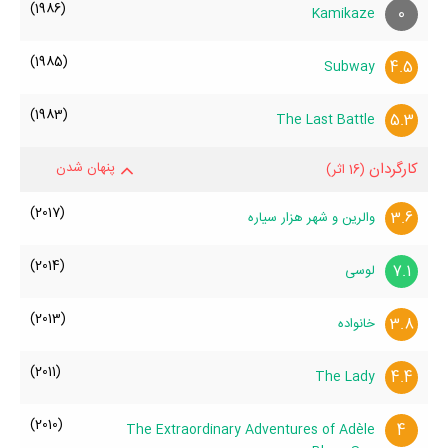
(1986)
0
Kamikaze
(1985)
4.5
Subway
(1983)
5.3
The Last Battle
کارگردان
پنهان شدن
(16 اثر)
(2017)
3.6
والرین و شهر هزار سیاره
(2014)
7.1
لوسی
(2013)
3.8
خانواده
(2011)
4.4
The Lady
(2010)
4
The Extraordinary Adventures of Adèle