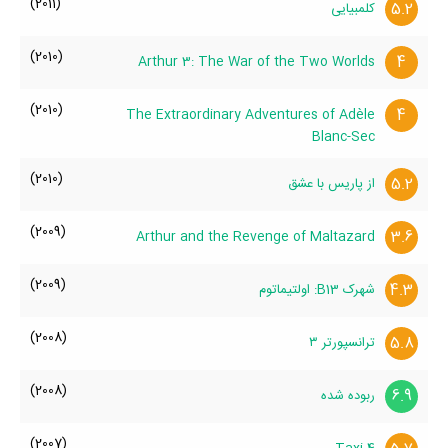
(2011)
5.2
کلمبیایی
(2010)
4
Arthur 3: The War of the Two Worlds
(2010)
4
The Extraordinary Adventures of Adèle
Blanc-Sec
(2010)
5.2
از پاریس با عشق
(2009)
3.6
Arthur and the Revenge of Maltazard
(2009)
4.3
شهرک B13: اولتیماتوم
(2008)
5.8
ترانسپورتر ۳
(2008)
6.9
ربوده شده
(2007)