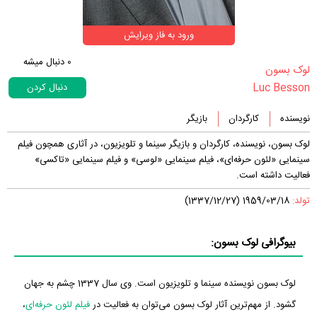
ورود به فاز ویرایش
0
دنبال میشه
‏لوک بسون‏
Luc Besson
دنبال کردن
نویسنده
کارگردان
بازیگر
لوک بسون، نویسنده، کارگردان و بازیگر سینما و تلویزیون، در آثاری همچون فیلم
سینمایی «لئون حرفه‌ای»، فیلم سینمایی «لوسی» و فیلم سینمایی «تاکسی»
فعالیت داشته است.
تولد:
1959/03/18 (1337/12/27)
بیوگرافی لوک بسون:
لوک بسون نویسنده سینما و تلویزیون است. وی سال 1337 چشم به جهان
گشود. از مهم‌ترین آثار لوک بسون می‌توان به فعالیت در
فیلم لئون حرفه‌ای
،