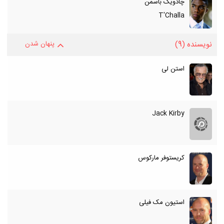
چادویک باسمن
T'Challa
نویسنده
(9)
پنهان شدن
استن لی
Jack Kirby
کریستوفر مارکوس
استیون مک فیلی