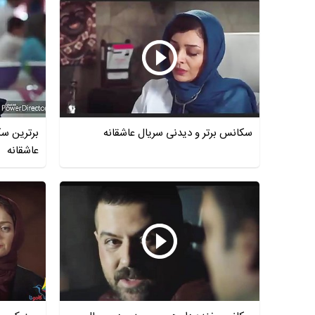
سکانس برتر و دیدنی سریال عاشقانه
برترین س
عاشقانه