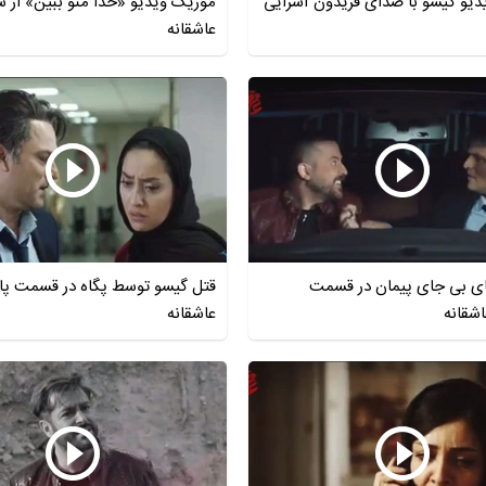
یو گیسو با صدای فریدون آسرایی
موزیک ویدیو «خدا منو ببین» از س
عاشقانه
 بی جای پیمان در قسمت
قتل گیسو توسط پگاه در قسمت پا
اشقانه
عاشقانه