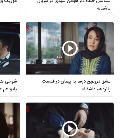
سکانس خنده دار هومن سیدی در سریال
موزیک وید
عاشقانه
عشق دروغین درسا به پیمان در قسمت
شوخی های
پانزدهم عاشقانه
پانزدهم ع