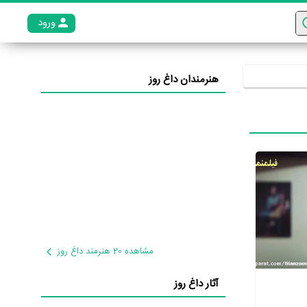
ورود
عضو م
هنرمندان داغ روز
مشاهده 20 هنرمند داغ روز
آثار داغ روز