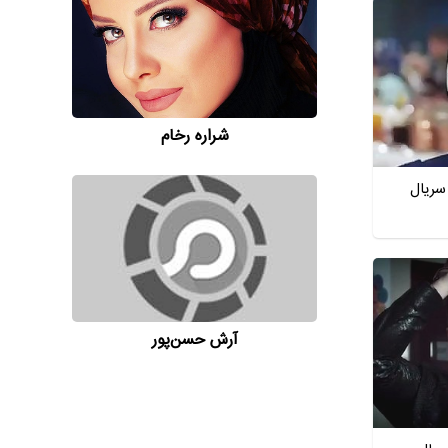
شراره رخام
سریال
آرش حسن‌پور