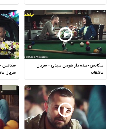
سکانس خنده دار هومن سیدی - سریال
سکانس خند
عاشقانه
سریال عاش