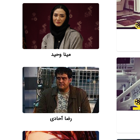
مینا وحید
رضا آحادی