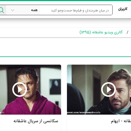
کاربران
گالری ویدیو عاشقانه (1395)
انه - ایهام
سکانسی از سریال عاشقانه