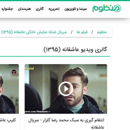
سینما و تلویزیون
تحریریه
گالری
هنرمندان
جشنواره
منظوم
فیلم ها
سریال شبکه نمایش خانگی عاشقانه (1395)
گالری ویدیو عاشقانه (1395)
انتقام گیری به سبک محمد رضا گلزار - سریال
کلیپ عاشق
عاشقانه