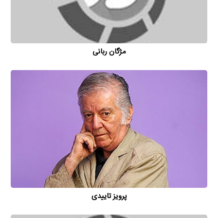
مژگان ربانی
پرویز تاییدی