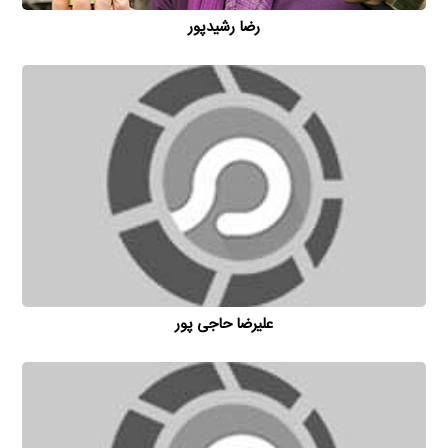
رضا رشیدپور
علیرضا حاجی پور