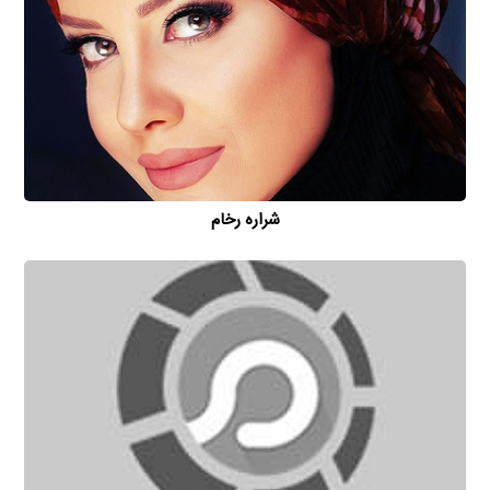
شراره رخام