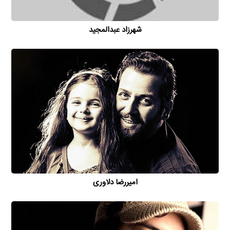
شهرزاد عبدالمجید
امیررضا دلاوری