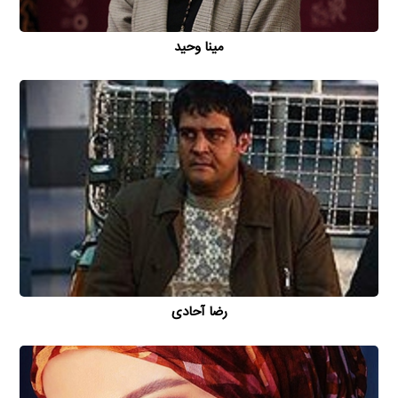
مینا وحید
رضا آحادی