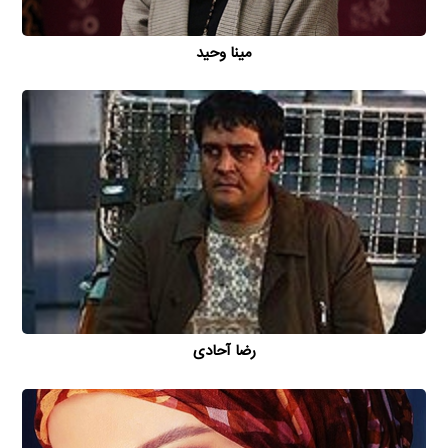
مینا وحید
رضا آحادی