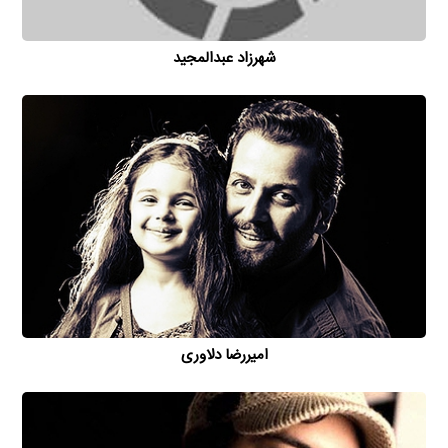
شهرزاد عبدالمجید
امیررضا دلاوری