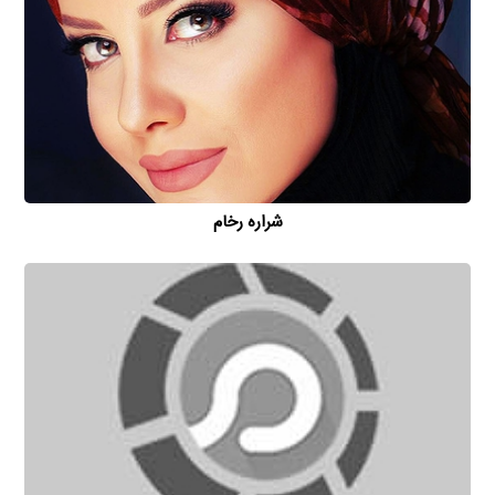
شراره رخام