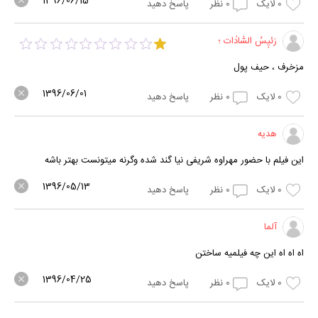
1396/06/15
0
لایک
0
نظر
پاسخ دهید
رَئیٖسُ السّٰادٰات ؛
مزخرف ، حیف پول
1396/06/01
0
لایک
0
نظر
پاسخ دهید
هدیه
این فیلم با حضور مهراوه شریفی نیا گند شده وگرنه میتونست بهتر باشه
1396/05/13
0
لایک
0
نظر
پاسخ دهید
آلما
اه اه اه این چه فیلمیه ساختن
1396/04/25
0
لایک
0
نظر
پاسخ دهید