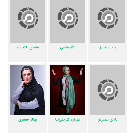
اگر از تصویربرداری فیلم پرسه در حوالی من خوشتان آمده و یا دوستش ندارید،
بهتر است بدانید مدیر فیلمبرداری آن
محمدرضا سکوت
بوده است. نظرتان
درباره ضرباهنگ و تدوین فیلم پرسه در حوالی من چیست؟ تدوین پرسه در
حوالی من را
کاوه ایمانی
انجام داده است. اگر صدای پرسه در حوالی من
به‌گوشتان نشسته و یا از آن ناراضی هستید، شما را با صدابردار فیلم پرسه در
پریا مرندیز
نگار فتحی
ماهان بالاجاده
حوالی من یعنی
فرخ فدایی
آشنا می‌کنیم.
فرحناز نادری
طراحی صحنه فیلم
پرسه در حوالی من را انجام نموده است.
شهرزاد عقیقی
چهره‌پردازی یا طراحی
گریم فیلم پرسه در حوالی من را برعهده داشت.
از دیگر عوامل اثر می‌توان به
محمد عزیزی
دستیار اول کارگردان فیلم پرسه در
حوالی من، اشاره کرد. در مجموع بیش از 31 نفر در تولید فیلم پرسه در حوالی
من نقش داشته‌اند و هر یک از آنها در
منظوم
یک صفحه اختصاصی دارند.
اطلاعات فیلم پرسه در حوالی من
باران نصیرلو
مهراوه شریفی‌نیا
بهناز جعفری
کاربران نیز در 4 لیست از فیلم پرسه در حوالی من یاد کرده‌اند. همچنین در