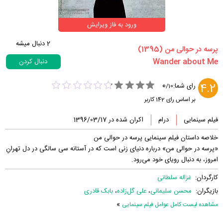
ورود به فاز ویرایش
2
دنبال میشه
‏پرسه در حوالی من‏ (1395)
دنبال کردن
0
4.2
رای شما:
/
10
بر اساس رای
142
کاربر
فیلم سینمایی
درام
اکران شده در 1396/03/17
خلاصه داستان فیلم سینمایی پرسه در حوالی من
«پرسه در حوالی من» درباره دنیای زنی است که در آستانه سی سالگی در دل تهرانِ
امروز، به دنبال رویای خود می‌ر‌‌ود.
کارگردان:
غزاله سلطانی
بازیگران:
محسن سلیمانی
،
علی گل‌زاده
،
بابک قادری
»
مشاهده لیست کامل عوامل فیلم سینمایی