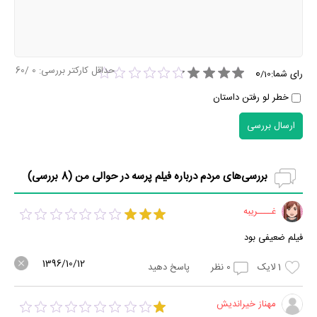
حداقل کارکتر بررسی:
0
/60
0
رای شما:
/
10
خطر لو رفتن داستان
ارسال بررسی
بررسی‌های مردم درباره فیلم پرسه در حوالی من (
8
بررسی)
غــــریبه
فیلم‌ ضعیفی بود
1396/10/12
1
لایک
0
نظر
پاسخ دهید
مهناز خیراندیش