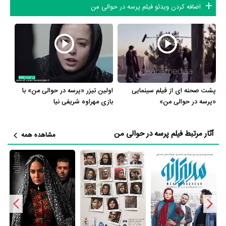
اضافه کردن ویدئو فیلم پرسه در حوالی من
فیلم پرسه در حوالی من از نظر ساختار (فرم)، محتوا و محیط تولید، به آثار
مختلفی شباهت دارد. با توجه به شاخص‌های متعدد و گوناگونی می‌توان گفت
آثار مرتبط فیلم پرسه در حوالی من عبارت است از:
فیلم مدیترانه
،
فیلم قصه ها
،
فیلم یک عاشقانه ساده
،
فیلم گیتا
و
فیلم خشم و هیاهو
.
فیلم پرسه در حوالی من و کارنامه فعالیت کارگردان و بازیگران
پشت صحنه ای از فیلم سینمایی
اولین تیزر «پرسه در حوالی من» با
«پرسه در حوالی من»
بازی مهراوه شریفی نیا
از نظر تاریخچه فعالیت کارگردان و بازیگران فیلم پرسه در حوالی من نیز آمارها
و نکات جذابی را می‌توان بیان کرد. براساس آمارها فیلم پرسه در حوالی من به
آثار مرتبط فیلم پرسه در حوالی من
مشاهده همه
طور متوسط فعالیت 10ام بازیگران این اثر است. براساس امتیاز مردم فیلم پرسه
در حوالی من یکی از 4 اثر شاخص
محسن سلیمانی
،
علی گل‌زاده
،
مهراوه
شریفی‌نیا
،
ژیلا شاهی
،
نسرین نکیسا
،
سوسن مقصودلو
و
یعقوب جهان پور
در
حرفه بازیگری محسوب می‌شود.
همچنین براساس امتیاز مردم فیلم پرسه در حوالی من بدترین اثر
آتوسا راستی
،
بهرام سروری نژاد
و
الهام صانعی پور
در حرفه بازیگری محسوب می‌شود.