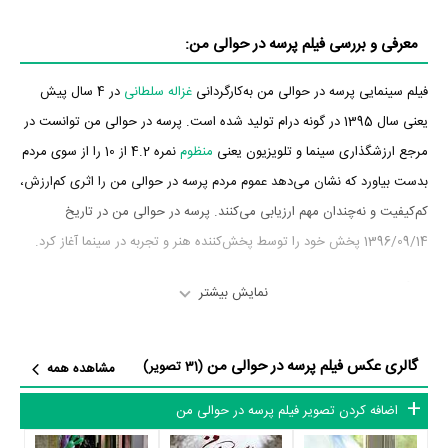
معرفی و بررسی فیلم پرسه در حوالی من:
فیلم سینمایی پرسه در حوالی من به‌کارگردانی
غزاله سلطانی
در 4 سال پیش
یعنی سال 1395 در گونه درام تولید شده است. پرسه در حوالی من توانست در
مرجع ارزشگذاری سینما و تلویزیون یعنی
منظوم
نمره 4.2 از 10 را از سوی مردم
بدست بیاورد که نشان می‌دهد عموم مردم پرسه در حوالی من را اثری کم‌ارزش،
کم‌کیفیت و نه‌چندان مهم ارزیابی می‌کنند. پرسه در حوالی من در تاریخ
1396/09/14 پخش خود را توسط پخش‌کننده هنر و تجربه در سینما آغاز کرد.
بازیگران فیلم پرسه در حوالی من
نمایش بیشتر
بازیگران فیلم پرسه در حوالی من چه کسانی هستند؟ در پرسه در حوالی من
گالری عکس فیلم پرسه در حوالی من
بازیگرانی چون
محسن سلیمانی
،
علی گل‌زاده
،
بابک قادری
،
پریا مرندیز
،
نگار
(31 تصویر)
مشاهده همه
فتحی
،
ماهان بالاجاده
و
باران نصیرلو
به ایفای نقش و بازیگری پرداخته‌اند. در
اضافه کردن تصویر فیلم پرسه در حوالی من
فیلم پرسه در حوالی من حدود 19 بازیگر جلوی دوربین رفته‌اند که از نظر تعداد