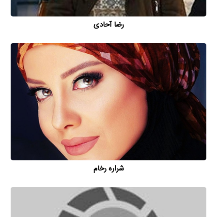
رضا آحادی
شراره رخام