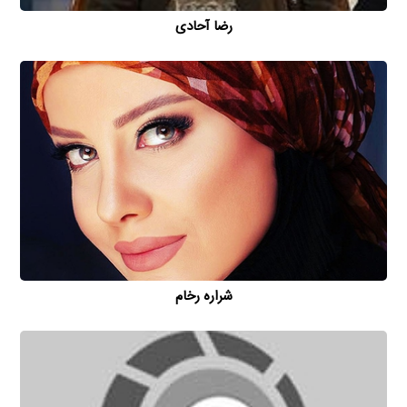
رضا آحادی
شراره رخام