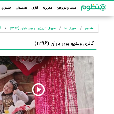
سینما و تلویزیون
تحریریه
گالری
هنرمندان
جشنواره
منظوم
سریال ها
سریال تلویزیونی بوی باران (1396)
گا
گالری ویدیو بوی باران (1396)