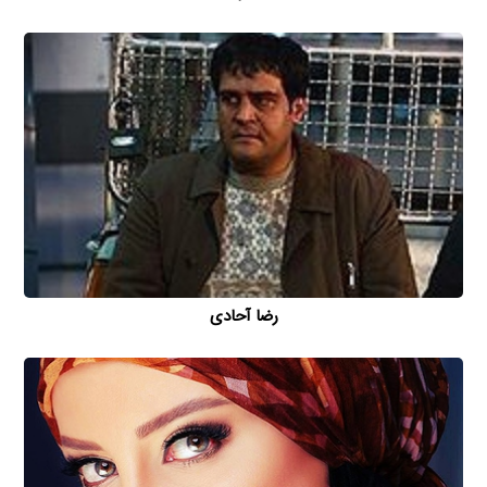
رضا آحادی