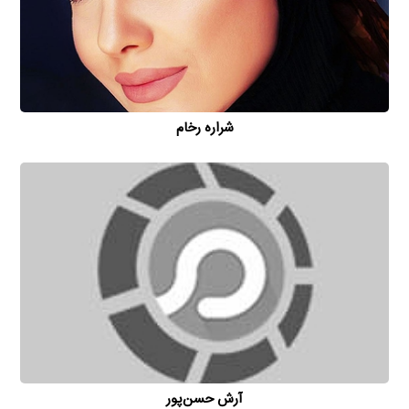
شراره رخام
آرش حسن‌پور