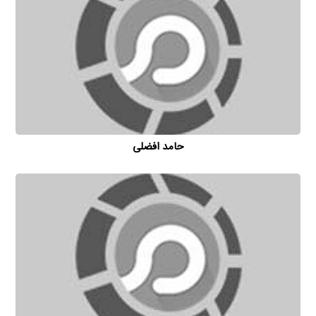
حامد افضلی