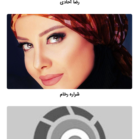
رضا آحادی
شراره رخام