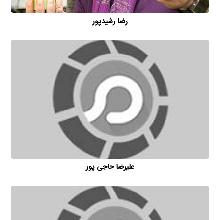
رضا رشیدپور
علیرضا حاجی پور