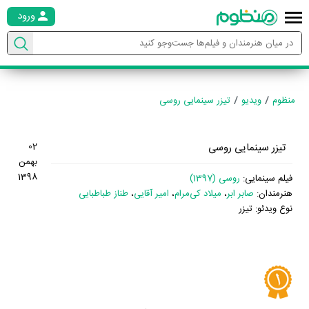
ورود
منظوم
ویدیو
تیزر سینمایی روسی
تیزر سینمایی روسی
02
بهمن
1398
فیلم سینمایی:
روسی (1397)
هنرمندان:
صابر ابر
،
میلاد کی‌مرام
،
امیر آقایی
،
طناز طباطبایی
نوع ویدئو: تیزر