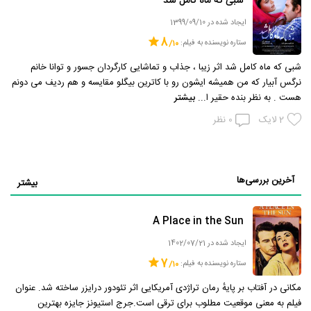
شبی که ماه کامل شد
ایجاد شده در 1399/09/10
8
ستاره نویسنده به فیلم:
شبی که ماه کامل شد اثر زیبا ، جذاب و تماشایی کارگردان جسور و توانا خانم
نرگس آبیار که من همیشه ایشون رو با کاترین بیگلو مقایسه و هم ردیف می دونم
هست . به نظر بنده حقیر ا...
بیشتر
2
لایک
0
نظر
آخرین بررسی‌ها
بیشتر
A Place in the Sun
ایجاد شده در 1402/07/21
7
ستاره نویسنده به فیلم:
مکانی در آفتاب بر پایهٔ رمان تراژدی آمریکایی اثر تئودور درایزر ساخته شد. عنوان
فیلم به معنی موقعیت مطلوب برای ترقی است.جرج استیونز جایزه بهترین