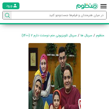
ورود
منظوم
سریال ها
سریال تلویزیونی منم دوستت دارم 2 (1400)