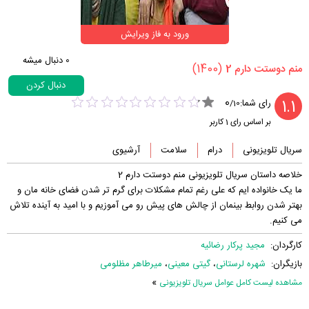
ورود به فاز ویرایش
0
دنبال میشه
(1400)
‏منم دوستت دارم 2‏
دنبال کردن
0
1.1
رای شما:
/
10
بر اساس رای
1
کاربر
سریال تلویزیونی
درام
سلامت
آرشیوی
خلاصه داستان سریال تلویزیونی منم دوستت دارم 2
ما یک خانواده ایم که علی رغم تمام مشکلات برای گرم تر شدن فضای خانه مان و
بهتر شدن روابط بینمان از چالش های پیش رو می آموزیم و با امید به آینده تلاش
می کنیم.
کارگردان:
مجید پرکار رضائیه
بازیگران:
شهره لرستانی
،
گیتی معینی
،
میرطاهر مظلومی
»
مشاهده لیست کامل عوامل سریال تلویزیونی