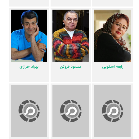
بینمان از چالش های پیش رو می آموزیم و با امید به آینده تلاش می کنیم.»
سریال منم دوستت دارم 2 و کارنامه فعالیت کارگردان و بازیگران
از نظر تاریخچه فعالیت کارگردان و بازیگران سریال منم دوستت دارم 2 نیز
آمارها و نکات جذابی را می‌توان بیان کرد. براساس آمارها سریال منم دوستت
دارم 2 به طور متوسط فعالیت 27ام بازیگران این اثر است.
همچنین براساس امتیاز مردم سریال منم دوستت دارم 2 بدترین اثر
شهره
رابعه اسکویی
مسعود فروتن
بهراد خرازی
لرستانی
،
گیتی معینی
،
میرطاهر مظلومی
،
رابعه اسکویی
،
مسعود فروتن
و
بهراد
خرازی
در حرفه بازیگری محسوب می‌شود.
2 تن از بازیگران منم دوستت دارم 2، اولین فعالیت جدی بازیگری خود را در
این اثر تجربه کرده‌اند، در واقع در منم دوستت دارم 2 2 سریال اولی بوده‌اند:
معصومه تیزچنگ
و
بارانا چهری
.
همچنین
مجید پرکار رضائیه
کارگردان منم دوستت دارم 2 اولین همکاری خود با
بازیگرانی چون
شهره لرستانی
،
گیتی معینی
،
میرطاهر مظلومی
،
رابعه اسکویی
،