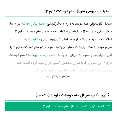
معرفی و بررسی سریال منم دوستت دارم 2:
سریال تلویزیونی منم دوستت دارم 2 به‌کارگردانی
مجید پرکار رضائیه
در 2 سال
پیش یعنی سال 1400 در گونه درام تولید شده است. منم دوستت دارم 2
توانست در مرجع ارزشگذاری سینما و تلویزیون یعنی
منظوم
نمره 1.1 از 10 را از
سوی مردم بدست بیاورد که نشان می‌دهد عموم مردم منم دوستت دارم 2 را
اثری بی‌ارزش و بسیار بد ارزیابی می‌کنند.
مهران رسام
تهیه‌کننده منم دوستت
دارم 2 این سریال را، به‌عنوان محصول کشور ایران تهیه کرده است. منم
دوستت دارم 2 در تاریخ 1401/04/11 پخش خود را آغاز کرد.
نمایش بیشتر
بازیگران سریال منم دوستت دارم 2
گالری عکس سریال منم دوستت دارم 2
بازیگران سریال منم دوستت دارم 2 چه کسانی هستند؟ در منم دوستت دارم 2
(0 تصویر)
بازیگرانی چون
شهره لرستانی
،
گیتی معینی
،
میرطاهر مظلومی
،
رابعه اسکویی
،
اضافه کردن تصویر سریال منم دوستت دارم 2
مسعود فروتن
،
بهراد خرازی
و
عسل قرایی
به ایفای نقش و بازیگری پرداخته‌اند.