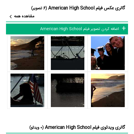
گالری عکس فیلم American High School
بازیگران فیلم American High School چه کسانی هستند؟ در American
(6 تصویر)
مشاهده همه
High School بازیگرانی چون
Talan Torriero
در نقش Holden Adams،
جیلیان مورای
در نقش Gwen Adams،
Aubrey O'Day
در نقش Hilary
اضافه کردن تصویر فیلم American High School
Nikki Ziering
Weiss،
در نقش Miss Apple،
Brian Drolet
در نقش
Hoyt Richards
Jonny Awesome،
در نقش Kip Dick و
Pat
Jankiewicz
در نقش Mr Seuss به ایفای نقش و بازیگری پرداخته‌اند. در
فیلم American High School حدود 10 بازیگر جلوی دوربین رفته‌اند که از نظر
تعداد بازیگران می‌توان American High School را یک اثر پربازیگر عنوان
کرد. از این‌لحاظ کارگردانی فیلم American High School باتوجه به بازی
گرفتن از این تعداد بازیگر و مدیریت آنها کار بسیار دشواری بوده است؛ باید
بررسی کرد آیا
Sean Patrick Cannon
به‌عنوان کارگردان و به‌عنوان بازیگردان
و همچنین تیم بازیگری American High School توانسته‌اند در این زمینه
موفق باشند و بازی‌های درخشانی را نمایش دهند؟
از دیگر بازیگران فیلم American High School می‌توان به
James E.
گالری ویدئوی فیلم American High School
(0 ویدئو)
Foley
در نقش Matt Mysterio،
Alex Murrel
در نقش Dixie و
Davida