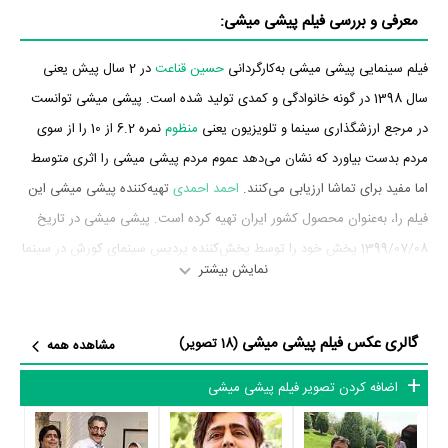
معرفی و بررسی فیلم پیشی میشی:
فیلم سینمایی پیشی میشی به‌کارگردانی
حسین قناعت
در 2 سال پیش یعنی
سال 1398 در گونه خانوادگی و کمدی تولید شده است. پیشی میشی توانست
در مرجع ارزشگذاری سینما و تلویزیون یعنی
منظوم
نمره 6.2 از 10 را از سوی
مردم بدست بیاورد که نشان می‌دهد عموم مردم پیشی میشی را اثری متوسط
اما مفید برای تماشا ارزیابی می‌کنند.
احمد احمدی
تهیه‌کننده پیشی میشی این
فیلم را، به‌عنوان محصول کشور ایران تهیه کرده است. پیشی میشی در تاریخ
1399/07/08 پخش خود را توسط پخش‌کننده پردیس سینمای کورش در سینما
نمایش بیشتر
آغاز کرد. در آن روزها پیشی میشی توانست آمار فروش 35،280،222 تومان را
به ثبت برساند.
گالری عکس فیلم پیشی میشی
(18 تصویر)
مشاهده همه
بازیگران فیلم پیشی میشی
اضافه کردن تصویر فیلم پیشی میشی
بازیگران فیلم پیشی میشی چه کسانی هستند؟ در پیشی میشی بازیگرانی چون
رضا شفیعی‌جم
،
بهاره رهنما
،
ارژنگ امیرفضلی
،
علی کاظمی
،
ساعد هدایتی
،