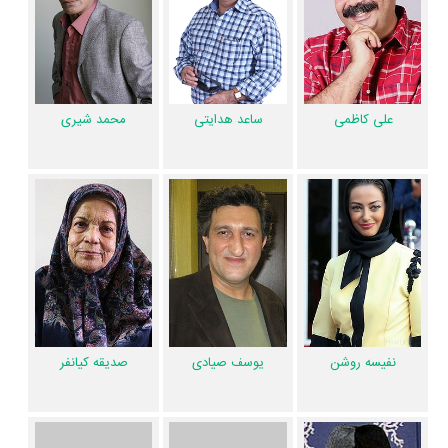
رابطه همکاری شکل گرفته که 39 همکاری برای اولین‌مرتبه در پیشی میشی رخ
داده است. مانند:
رضا شفیعی‌جم
و
نفیسه روشن
،
بهاره رهنما
و
ماهان عابدی
،
ارژنگ امیرفضلی
و
صدیقه کیانفر
،
علی کاظمی
و
طاها عابدی
،
ساعد هدایتی
و
عباس بغداد دره‌ئی
.
علی کاظمی
ساعد هدایتی
محمد شیری
ارزیابی و تحلیل فیلم پیشی میشی
مخاطبان بعد از تماشای فیلم پیشی میشی به ارزیابی اثر در
منظوم
پرداخته‌اند و
نتایج مهمی درباره شاخص‌های هنری، فنی و محتوایی اثر بدست آمده است.
براساس نظرسنجی و دیدگاه مردم:
فیلم پیشی میشی نسبتا ارزش تماشا ندارد چراکه تنها 25% مخاطبان معقدند
فیلم پیشی میشی ارزش یک بار دیدن را دارد.
فیلم پیشی میشی نسبتا خوش‌ساخت نیست زیرا تنها 35% مخاطبان عقیده
نفیسه روشن
یوسف صیادی
صدیقه کیانفر
دارند فیلم پیشی میشی از لحاظ فنی باکیفیت ساخته شده است.
فیلم پیشی میشی نسبتا عملکرد بازیگریِ خوبی ندارد چراکه تنها 35% مخاطبان
عقیده دارند تیم بازیگری فیلم پیشی میشی نقش‌ها را خوب بازی کردند.