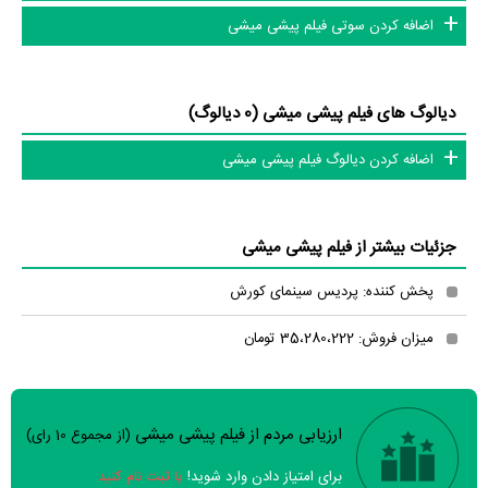
اضافه کردن سوتی فیلم پیشی میشی
توکلی
انجام داده است. موسیقی متن فیلم پیشی میشی اثر
محمد احمدیان
است. در مجموع بیش از 21 نفر در تولید فیلم پیشی میشی نقش داشته‌اند و
هر یک از آنها در
منظوم
یک صفحه اختصاصی دارند.
دیالوگ های فیلم پیشی میشی (0 دیالوگ)
اطلاعات فیلم پیشی میشی
اضافه کردن دیالوگ فیلم پیشی میشی
همچنین در بخش بررسی فیلم پیشی میشی 4 نفر از میان مردم به نقد و تحلیل
خود از پیشی میشی پرداخته‌اند.
جزئیات بیشتر از فیلم پیشی میشی
تاکنون در صفحه اختصاصی فیلم پیشی میشی در
منظوم
اطلاعات بسیاری
پخش کننده: پردیس سینمای کورش
توسط پژوهشگران و مردم ثبت شده است؛ در بخش گالری عکس و پوستر فیلم
پیشی میشی 18 عدد، گردآوری و درج شده است. همچنین تاکنون در
میزان فروش: 35،280،222 تومان
بخش‌های ویدئو و تیزر فیلم پیشی میشی، حواشی فیلم پیشی میشی، دیالوگ
برتر فیلم پیشی میشی، سوتی فیلم پیشی میشی و نقد فیلم پیشی میشی هنوز
موردی ثبت نشده است. قطعا ما و شما به این حد قانع نیستیم؛ باید به‌کمک
ارزیابی مردم از فیلم پیشی میشی
(از مجموع
10
رای)
سوالات نظرسنجی ( 8 سوال)
علاقمندان فیلم، سریال و تئاتر، این دایرة‌المعارف آنلاین و بانک اطلاعات
برای امتیاز دادن وارد شوید!
یا ثبت نام کنید