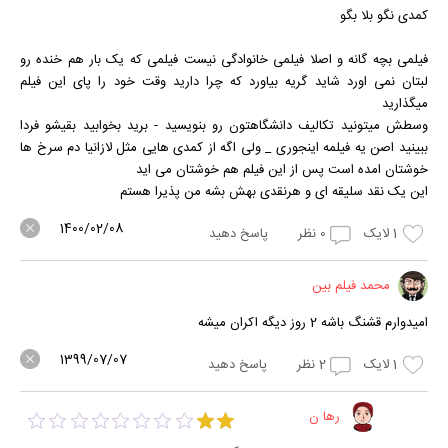
کمدی نگو بلا بگو
فیلمی بچه گانه و اصلا فیلمی خانوادگی نیست فیلمی که یک بار هم خنده رو
لبتان نمی اورد شاید گریه بیاورد که چرا دارید وقت خود را پای این فیلم
میگذارید
وسطش میتونید تکالیف دانشگاهتون رو بنویسید - برید بخوابید بقیشو فردا
ببینید اصن یه فیلمه اینجوری _ ولی اگه از کمدی هایی مثل لازانیا دم سرخ ها
خوشتان امده است پس از این فیلم هم خوشتان می اید
این یک نقد سلیقه ای و هرنقدی بهش بشه من پذیرا هستم
1400/02/08
1
لایک
0
نظر
پاسخ دهید
محمد فیلم بین
امیدوارم قشنگ باشه 2 روز دیگه اکران میشه
1399/07/07
1
لایک
2
نظر
پاسخ دهید
رها ن