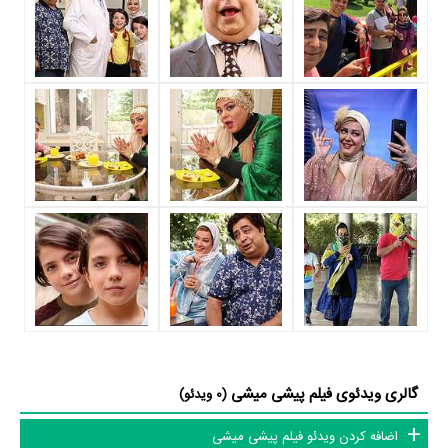
محمد شیری
و
نفیسه روشن
به ایفای نقش و بازیگری پرداخته‌اند. در فیلم
پیشی میشی حدود 13 بازیگر جلوی دوربین رفته‌اند که از نظر تعداد بازیگران
می‌توان پیشی میشی را یک اثر پربازیگر عنوان کرد. از این‌لحاظ کارگردانی فیلم
پیشی میشی باتوجه به بازی گرفتن از این تعداد بازیگر و مدیریت آنها کار بسیار
دشواری بوده است؛ باید بررسی کرد آیا
حسین قناعت
به‌عنوان کارگردان و
به‌عنوان بازیگردان و همچنین تیم بازیگری پیشی میشی توانسته‌اند در این
زمینه موفق باشند و بازی‌های درخشانی را نمایش دهند؟
از دیگر بازیگران فیلم پیشی میشی می‌توان به
یوسف صیادی
،
صدیقه کیانفر
،
عباس محبوب
،
ماهان عابدی
،
طاها عابدی
و
عباس بغداد دره‌ئی
اشاره کرد.
داستان فیلم پیشی میشی
از محتوا و داستان فیلم پیشی میشی چقدر اطلاع دارید؟
گالری ویدئوی فیلم پیشی میشی
در خلاصه داستانی که یا از سوی تیم رسانه‌ای اثر و یا توسط دیگر رسانه‌ها درباره
(0 ویدئو)
داستان پیشی میشی منتشر شده است، می‌خوانیم: «هیچ عشقی به اندازه عشق
اضافه کردن ویدئو فیلم پیشی میشی