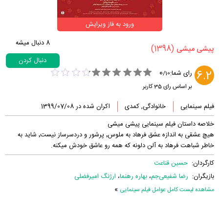
ورود به فاز ویرایش
8
دنبال میشه
(1398)
‏پیشی میشی‏
دنبال کردن
0
6.2
رای شما:
/
10
بر اساس رای
35
کاربر
فیلم سینمایی
خانوادگی, کمدی
اکران شده در 1399/07/08
خلاصه داستان فیلم سینمایی پیشی میشی
هیچ عشقی به اندازه عشق فرهاد به ملوس٬ پرشور و دردسرساز نیست٬ شاید به
خاطر شباهت فرهاد به آلن دلونه که همه رو عاشق خودش میکنه.
کارگردان:
حسین قناعت
بازیگران:
رضا شفیعی‌جم
،
بهاره رهنما
،
ارژنگ امیرفضلی
»
مشاهده لیست کامل عوامل فیلم سینمایی