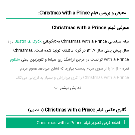
معرفی و بررسی فیلم Christmas with a Prince:
معرفی فیلم Christmas with a Prince
فیلم سینمایی Christmas with a Prince به‌کارگردانی
Justin G. Dyck
در 1
سال پیش یعنی سال 1397 در گونه عاشقانه تولید شده است. Christmas
with a Prince توانست در مرجع ارزشگذاری سینما و تلویزیون یعنی
منظوم
نمره 0 از 10 را از سوی مردم بدست بیاورد که نشان می‌دهد عموم مردم
Christmas with a Prince را اثری بی‌ارزش و بسیار بد ارزیابی می‌کنند.
نمایش بیشتر
بازیگران فیلم Christmas with a Prince
بازیگران فیلم Christmas with a Prince چه کسانی هستند؟ در Christmas
گالری عکس فیلم Christmas with a Prince
(0 تصویر)
with a Prince بازیگرانی چون
Kaitlyn Leeb
در نقش Dr. Tasha Miller،
اضافه کردن تصویر فیلم Christmas with a Prince
Nick Hounslow
در نقش Prince Alexander،
Josh Dean
در نقش Jeff،
Melinda Shankar
در نقش Bella،
Charles Shaughnessy
در نقش