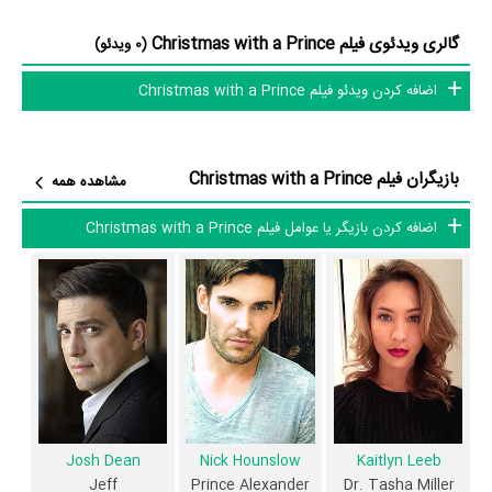
Liam MacDonald
King Edward،
در نقش Ben و
Ilamaria Ebrahim
در
گالری ویدئوی فیلم Christmas with a Prince
(0 ویدئو)
نقش Amber به ایفای نقش و بازیگری پرداخته‌اند. در فیلم Christmas with
اضافه کردن ویدئو فیلم Christmas with a Prince
a Prince حدود 10 بازیگر جلوی دوربین رفته‌اند که از نظر تعداد بازیگران
می‌توان Christmas with a Prince را یک اثر پربازیگر عنوان کرد. از
این‌لحاظ کارگردانی فیلم Christmas with a Prince باتوجه به بازی گرفتن از
بازیگران فیلم Christmas with a Prince
مشاهده همه
این تعداد بازیگر و مدیریت آنها کار بسیار دشواری بوده است؛ باید بررسی کرد
آیا
Justin G. Dyck
به‌عنوان کارگردان و به‌عنوان بازیگردان و همچنین تیم
اضافه کردن بازیگر یا عوامل فیلم Christmas with a Prince
بازیگری Christmas with a Prince توانسته‌اند در این زمینه موفق باشند و
بازی‌های درخشانی را نمایش دهند؟
از دیگر بازیگران فیلم Christmas with a Prince می‌توان به
Julia
Baldwin
در نقش Mel،
Lanette Ware
در نقش Dr. Gonzales و
Anastasia Marinina
در نقش Miranda اشاره کرد.
داستان فیلم Christmas with a Prince
Josh Dean
Nick Hounslow
Kaitlyn Leeb
Jeff
Prince Alexander
Dr. Tasha Miller