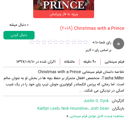
ورود به فاز ویرایش
0
دنبال میشه
(2018)
دنبال کردن
0
0
رای شما:
/
10
بر اساس رای
0
کاربر
فیلم سینمایی
90 دقیقه
عاشقانه
اکران شده در 1397/08/10
خلاصه داستان فیلم سینمایی Christmas with a Prince
Tasha Miller، متخصص اطفال متمرکز بر حفظ بچه ها در بخش او به عنوان سالم
است. اما زمانی که پرنس الکساندر کواولیری خوش تیپ پای خود را در یک شیب
اسکی در نزدیکی می شکند، ...
کارگردان:
Justin G. Dyck
بازیگران:
Josh Dean
،
Nick Hounslow
،
Kaitlyn Leeb
»
مشاهده لیست کامل عوامل فیلم سینمایی